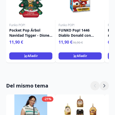
Funko POP!
Funko POP!
Funk
Pocket Pop Árbol
FUNKO Pop! 1446
Poc
Navidad Tigger - Disney
Diablo Donald con
mis
Winnie The Pooh
calabaza - Disney
Nav
11,90 €
11,90 €
6,9
16,90 €
Añadir
Añadir
Del mismo tema
-21%