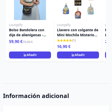
Loungefly
Loungefly
Loun
Bolso Bandolera con
Llavero con colgante de
Port
dije de alienígenas -
Mini Mochila Misterio
Lou
Disney-Pixar Loungefly
de Up - Disney-Pixar
Pixa
(1)
59,90 €
24,
75,90 €
Toy Story 5
Loungefly
16,90 €
Añadir
Añadir
Información adicional