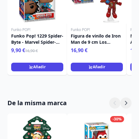
Funko POP!
Funko POP!
Funk
Funko Pop! 1229 Spider-
Figura de vinilo de Iron
Mar
Byte - Marvel Spider-
Man de 9 cm Los
Amo
Man Across the Spider-
Vengadores Infinity
Pod
9,90 €
16,90 €
16,
16,90 €
Verse
War POP! 285 Movies
Añadir
Añadir
De la misma marca
-30%