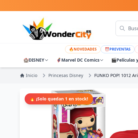
🔥
NOVEDADES
⏰
PREVENTAS
🏰
DISNEY
🦸
Marvel DC Comics
🎬
Películas 
Inicio
Princesas Disney
FUNKO POP! 1012 Arie
🔥 ¡Solo quedan 1 en stock!