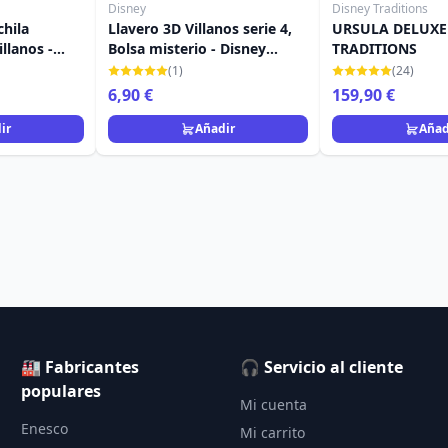
Disney
Disney Traditions
hila
Llavero 3D Villanos serie 4,
URSULA DELUXE 
illanos -
Bolsa misterio - Disney
TRADITIONS
y
Villains
(1)
(24)
6,90 €
159,90 €
ir
Añadir
Añad
🏭 Fabricantes
🎧 Servicio al cliente
populares
Mi cuenta
Enesco
Mi carrito