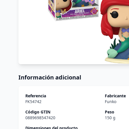
Información adicional
Referencia
Fabricante
FK54742
Funko
Código GTIN
Peso
0889698547420
150 g
Dimensiones del producto