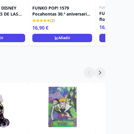
Funko POP!
- DISNEY
FUNKO POP! 1579
FUNKO POP! 166
ÍS DE LAS
Pocahontas 30.º aniversario -
flor - Disney Po
ATO DE
Disney
(2)
25.º
16,90 €
16,90 €
ir
Añadir
Añad