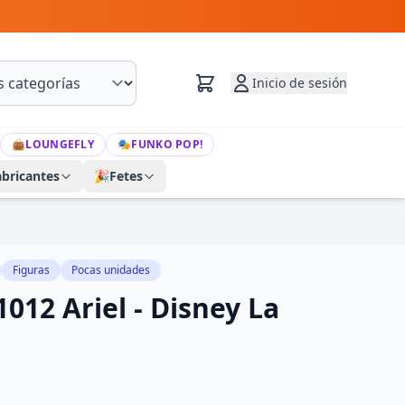
Inicio de sesión
👜
LOUNGEFLY
🎭
FUNKO POP!
abricantes
🎉
Fetes
Figuras
Pocas unidades
012 Ariel - Disney La