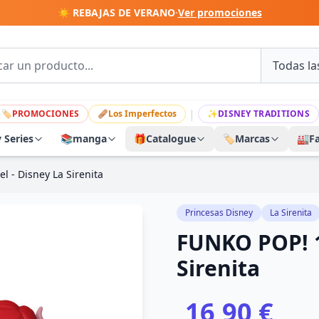
☀️ REBAJAS DE VERANO
·
Ver promociones
|
🏷
PROMOCIONES
🩹
Los Imperfectos
✨
DISNEY TRADITIONS
y Series
📚
manga
🎁
Catalogue
🏷️
Marcas
🏭
F
l - Disney La Sirenita
Princesas Disney
La Sirenita
FUNKO POP! 1
Sirenita
16,90 €