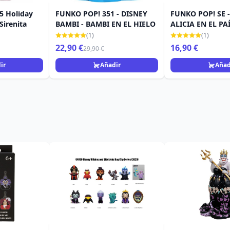
5 Holiday
FUNKO POP! 351 - DISNEY
FUNKO POP! SE 
 Sirenita
BAMBI - BAMBI EN EL HIELO
ALICIA EN EL PA
MARAVILLAS - G
(1)
(1)
CHESHIRE
22,90 €
16,90 €
29,90 €
ir
Añadir
Añad