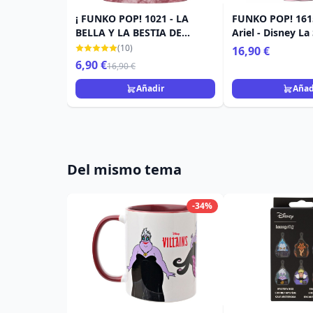
¡ FUNKO POP! 1021 - LA
FUNKO POP! 161
BELLA Y LA BESTIA DE
Ariel - Disney La
DISNEY - PRINCESA BELLA
(10)
16,90 €
ÚLTIMA
6,90 €
16,90 €
Añadir
Añad
Del mismo tema
-34%