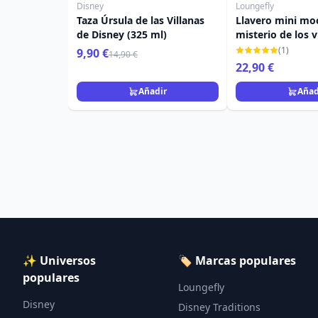
Disney
Loungefly
Taza Úrsula de las Villanas
Llavero mini moc
de Disney (325 ml)
misterio de los v
Disney Loungefl
(1)
9,90 €
14,90 €
22,90 €
Añadir
Añad
✨ Universos
🏷️ Marcas populares
populares
Loungefly
Disney
Disney Traditions