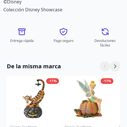
©Disney
Colección Disney Showcase
Entrega rápida
Pago seguro
Devoluciones
fáciles
De la misma marca
-11%
-11%
Disney Traditions
Disney Traditions
Disn