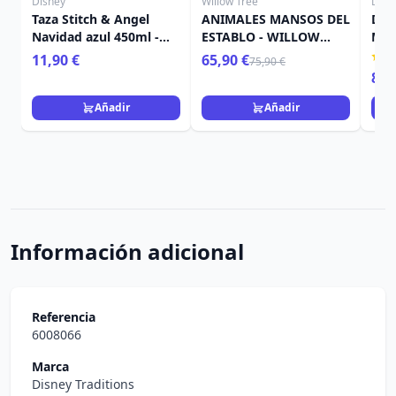
Disney
Willow Tree
Disn
Taza Stitch & Angel
ANIMALES MANSOS DEL
DEC
Navidad azul 450ml -
ESTABLO - WILLOW
MIC
Egan Disney Home
TREE
MOU
11,90 €
65,90 €
75,90 €
DEP
89,
Añadir
Añadir
Información adicional
Referencia
6008066
Marca
Disney Traditions