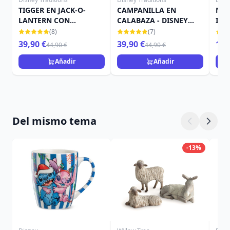
TIGGER EN JACK-O-
CAMPANILLA EN
MIN
LANTERN CON
CALABAZA - DISNEY
IN 
MURCIÉLAGO - DISNEY
TRADITIONS
TRA
(8)
(7)
TRADITIONS
39,90 €
39,90 €
15,
44,90 €
44,90 €
Añadir
Añadir
Del mismo tema
-13%