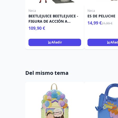
Neca
Neca
BEETLEJUICE BEETLEJUICE -
ES DE PELUCHE
FIGURA DE ACCIÓN A
14,99 €
21,99 €
ESCALA DE 7" - ULTIMATE
109,90 €
"MATADOR" BEETLEJUICE Y
SANDWORM 2 PK
Añadir
Añad
Del mismo tema