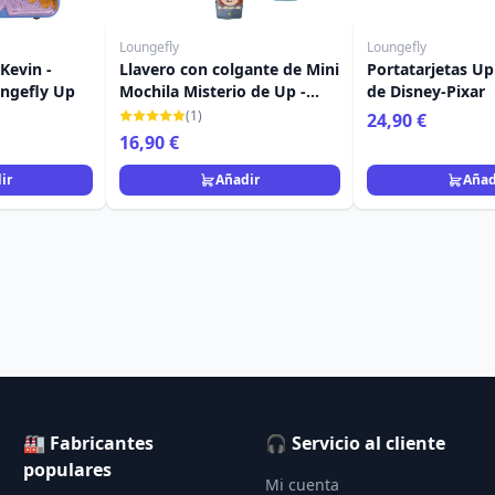
Loungefly
Loungefly
Kevin -
Llavero con colgante de Mini
Portatarjetas Up
ungefly Up
Mochila Misterio de Up -
de Disney-Pixar
Disney-Pixar Loungefly
(1)
24,90 €
16,90 €
ir
Añadir
Añad
🏭 Fabricantes
🎧 Servicio al cliente
populares
Mi cuenta