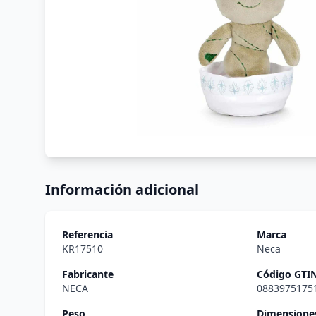
Información adicional
Referencia
Marca
KR17510
Neca
Fabricante
Código GTI
NECA
0883975175
Peso
Dimensiones