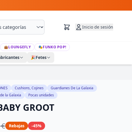
Inicio de sesión
👜
LOUNGEFLY
🎭
FUNKO POP!
abricantes
🎉
Fetes
ONES
Cushions, Cojines
Guardianes De La Galaxia
de la Galaxia
Pocas unidades
 BABY GROOT
 €
Rebajas
-45%