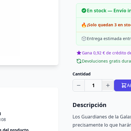
En stock — Envío 
🔥
¡Solo quedan 3 en sto
Entrega estimada entr
Gana 0,92 € de crédito de
Devoluciones gratis dura
Cantidad
1
A
Descripción
N
Los Guardianes de la Galax
108
precisamente lo que harán
 del producto