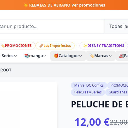
☀️ REBAJAS DE VERANO
·
Ver promociones
|
🏷
PROMOCIONES
🩹
Los Imperfectos
✨
DISNEY TRADITIONS
y Series
📚
manga
🎁
Catalogue
🏷️
Marcas
🏭
F
GROOT
Marvel DC Comics
PROMOCI
Películas y Series
Guardianes 
PELUCHE DE
12,00 €
22,00