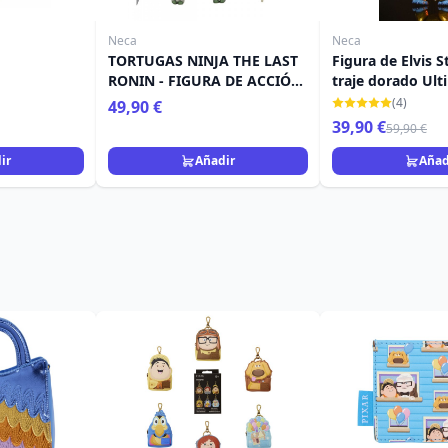
Neca
Neca
TORTUGAS NINJA THE LAST
Figura de Elvis S
RONIN - FIGURA DE ACCIÓN
traje dorado Ult
- ULTIMATE LEONARDO
Lilo & Stitch de 
(4)
49,90 €
39,90 €
59,90 €
ir
Añadir
Añad