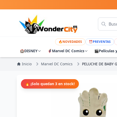
🔥
NOVEDADES
⏰
PREVENTAS
🏰
DISNEY
🦸
Marvel DC Comics
🎬
Películas 
Inicio
Marvel DC Comics
PELUCHE DE BABY 
🔥 ¡Solo quedan 3 en stock!