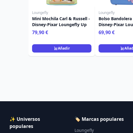
Loungefly
Loungefly
Mini Mochila Carl & Russell -
Bolso Bandolera 
Disney-Pixar Loungefly Up
Disney-Pixar Lo
79,90 €
69,90 €
Añadir
Añad
✨ Universos
🏷️ Marcas populares
populares
Loungefly