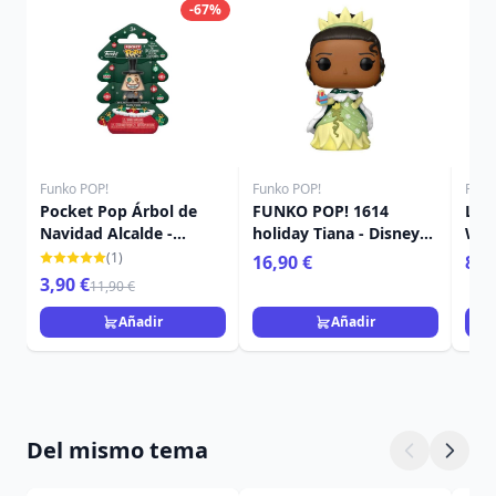
-67%
Funko POP!
Funko POP!
Funk
Pocket Pop Árbol de
FUNKO POP! 1614
Lla
Navidad Alcalde -
holiday Tiana - Disney
Wall
Disney Pesadilla antes
Princess
(1)
16,90 €
8,9
Navidad
3,90 €
11,90 €
Añadir
Añadir
Del mismo tema