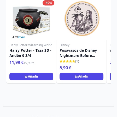
-40%
Harry Potter Wizarding World
Disney
Loun
Harry Potter - Taza 3D -
Posavasos de Disney
moc
Andén 9 3/4
Nightmare Before
- Lo
Christmas
Toy
(1)
11,99 €
74,
19,99 €
5,90 €
Añadir
Añadir