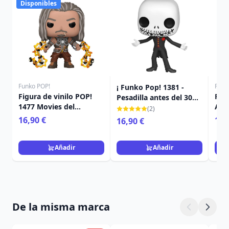
Disponibles
Funko POP!
Funk
¡ Funko Pop! 1381 -
Figura de vinilo POP!
Funk
Pesadilla antes del 30
1477 Movies del
Ani
de Navidad - Jack
(2)
Universo
16,90 €
10,
16,90 €
Cinematográfico de
Marvel IM2 Whiplash 9
cm
Añadir
Añadir
De la misma marca