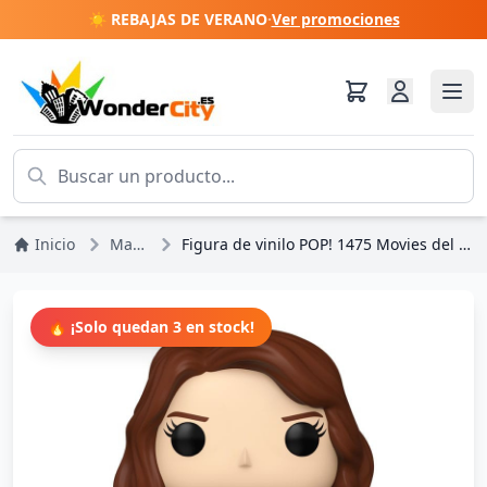
☀️ REBAJAS DE VERANO
·
Ver promociones
Inicio
Marvel DC Comics
Figura de vinilo POP! 1475 Movies del Universo Cinematográfico de Marvel (9 cm) CAFA Agente Carter
🔥 ¡Solo quedan 3 en stock!