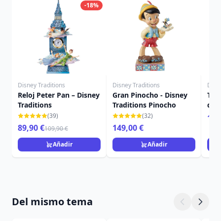
-18%
Disney Traditions
Disney Traditions
Disn
Reloj Peter Pan – Disney
Gran Pinocho - Disney
Taza
Traditions
Traditions Pinocho
dec
flor
(39)
(32)
14,
Dis
89,90 €
149,00 €
109,90 €
Añadir
Añadir
Del mismo tema