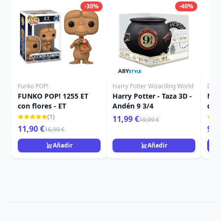
-30%
-40%
Funko POP!
Harry Potter Wizarding World
Disn
FUNKO POP! 1255 ET
Harry Potter - Taza 3D -
Mug
con flores - ET
Andén 9 3/4
dre
(1)
11,99 €
19,99 €
11,90 €
9,9
16,90 €
Añadir
Añadir