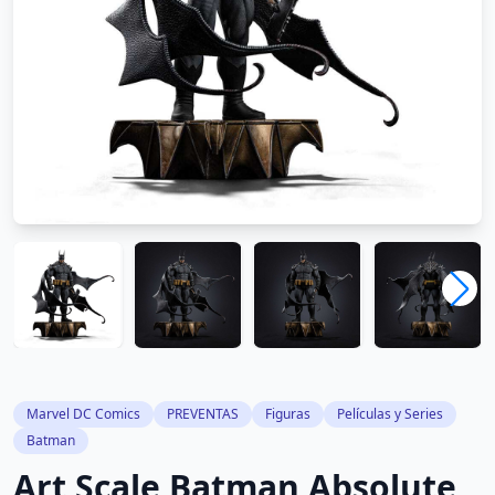
Marvel DC Comics
PREVENTAS
Figuras
Películas y Series
Batman
Art Scale Batman Absolute