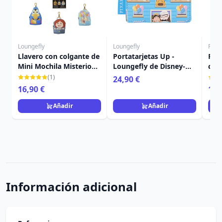
Loungefly
Loungefly
Funk
Llavero con colgante de
Portatarjetas Up -
FUN
Mini Mochila Misterio
Loungefly de Disney-
con 
de Up - Disney-Pixar
Pixar
(1)
24,90 €
Loungefly
16,90 €
11,
Añadir
Añadir
Información adicional