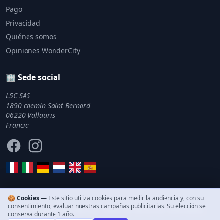
Pago
Privacidad
Quiénes somos
Opiniones WonderCity
🏢 Sede social
L5C SAS
1890 chemin Saint Bernard
06220 Vallauris
Francia
Facebook
Instagram
🍪 Cookies —
Este sitio utiliza cookies para medir la audiencia y, con su
consentimiento, evaluar nuestras campañas publicitarias. Su elección se
© 2011–2026 WonderCity. Todos los derechos reservados.
conserva durante 1 año.