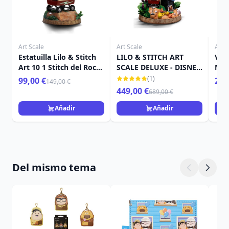
Art Scale
Art Scale
Art S
Estatuilla Lilo & Stitch
LILO & STITCH ART
Ven
Art 10 1 Stitch del Rock
SCALE DELUXE - DISNEY
Mar
17 cm
LILO & STITCH
(1)
99,00 €
259
149,00 €
449,00 €
689,00 €
Añadir
Añadir
Del mismo tema