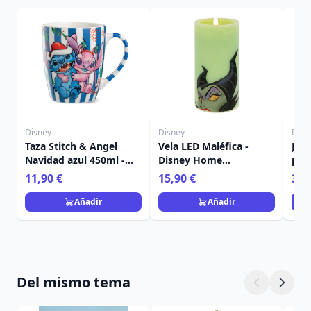
Disney
Disney
Disn
Taza Stitch & Angel
Vela LED Maléfica -
Jue
Navidad azul 450ml -
Disney Home
post
Egan Disney Home
Frangrance Collection
Nav
11,90 €
15,90 €
36,
Ho
Añadir
Añadir
Del mismo tema