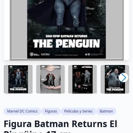
Marvel DC Comics
Figuras
Películas y Series
Batman
Figura Batman Returns El