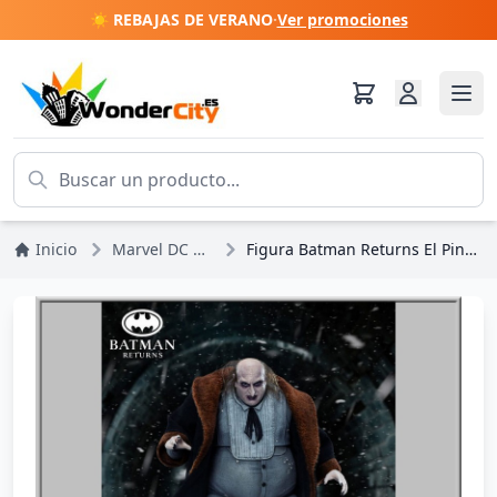
☀️ REBAJAS DE VERANO
·
Ver promociones
Inicio
Marvel DC Comics
Figura Batman Returns El Pingüino 17 cm