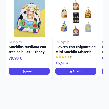
Loungefly
Loungefly
Loun
Mochilas mediana con
Llavero con colgante de
Bol
tres bolsillos - Disney-
Mini Mochila Misterio
Dis
Pixar Loungefly Toy
de Up - Disney-Pixar
Up
(1)
79,90 €
69,
Story 5
Loungefly
16,90 €
Añadir
Añadir