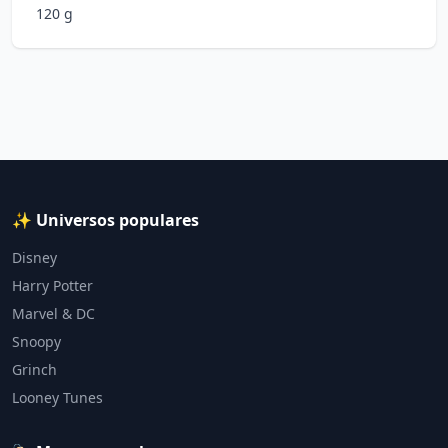
120 g
✨ Universos populares
Disney
Harry Potter
Marvel & DC
Snoopy
Grinch
Looney Tunes