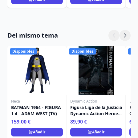
Del mismo tema
Disponibles
Disponibles
Dis
Neca
Dynamic Action
Dyna
BATMAN 1964 - FIGURA
Figura Liga de la Justicia
Fig
1 4 - ADAM WEST (TV)
Dynamic Action Heroes
Com
1 Liga de la Justicia
159,00 €
89,90 €
69,
Batman 20 cm
Añadir
Añadir