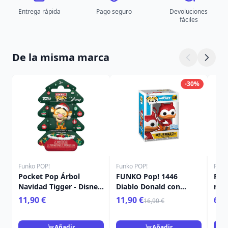
Entrega rápida
Pago seguro
Devoluciones
fáciles
De la misma marca
-30%
Funko POP!
Funko POP!
Funk
Pocket Pop Árbol
FUNKO Pop! 1446
Poc
Navidad Tigger - Disney
Diablo Donald con
mis
Winnie The Pooh
calabaza - Disney
Nav
11,90 €
11,90 €
6,9
16,90 €
Añadir
Añadir