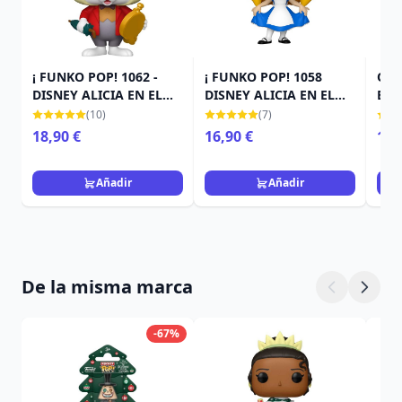
¡ FUNKO POP! 1062 -
¡ FUNKO POP! 1058
OR
DISNEY ALICIA EN EL
DISNEY ALICIA EN EL
BEE
PAÍS DE LAS
PAÍS DE LAS
SH
(10)
(7)
MARAVILLAS - EL
MARAVILLAS - ALICIA
18,90 €
16,90 €
10,
CONEJO BLANCO
REVERENCIA
Añadir
Añadir
De la misma marca
-67%