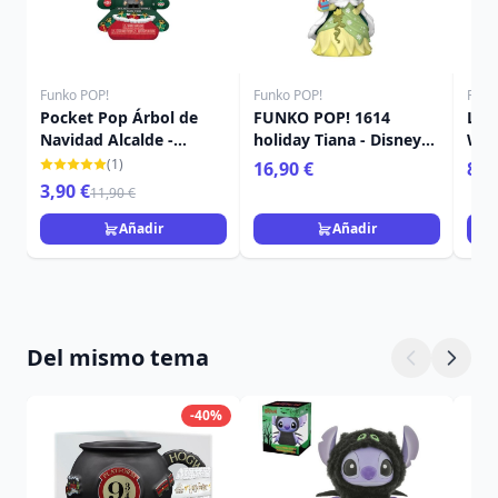
Funko POP!
Funko POP!
Funk
Pocket Pop Árbol de
FUNKO POP! 1614
Lla
Navidad Alcalde -
holiday Tiana - Disney
Wall
Disney Pesadilla antes
Princess
(1)
16,90 €
8,9
Navidad
3,90 €
11,90 €
Añadir
Añadir
Del mismo tema
-40%