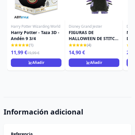
Harry Potter Wizarding World
Disney Grand Jester
Disn
Harry Potter - Taza 3D -
FIGURAS DE
MIN
Andén 9 3/4
HALLOWEEN DE STITCH
DE 
SPIDER - DISNEY GRAND
TRA
(1)
(4)
JESTER
11,99 €
14,90 €
29,
19,99 €
Añadir
Añadir
Información adicional
Referencia