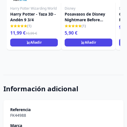
Harry Potter Wizarding World
Disney
Disn
Harry Potter - Taza 3D -
Posavasos de Disney
CUA
Andén 9 3/4
Nightmare Before
PRE
Christmas
BEE
(1)
(1)
9,9
11,99 €
5,90 €
19,99 €
Añadir
Añadir
Información adicional
Referencia
FK44988
Marca