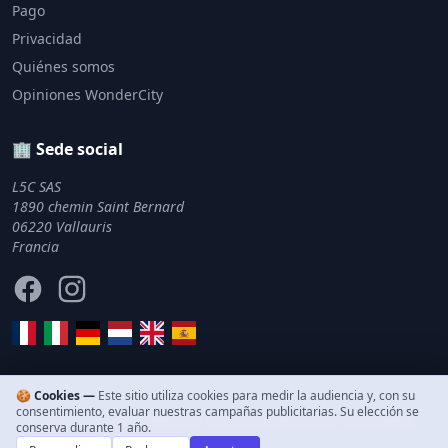
Pago
Privacidad
Quiénes somos
Opiniones WonderCity
🏢 Sede social
L5C SAS
1890 chemin Saint Bernard
06220 Vallauris
Francia
Facebook
Instagram
🍪 Cookies —
Este sitio utiliza cookies para medir la audiencia y, con su
consentimiento, evaluar nuestras campañas publicitarias. Su elección se
© 2011–2026 WonderCity. Todos los derechos reservados.
conserva durante 1 año.