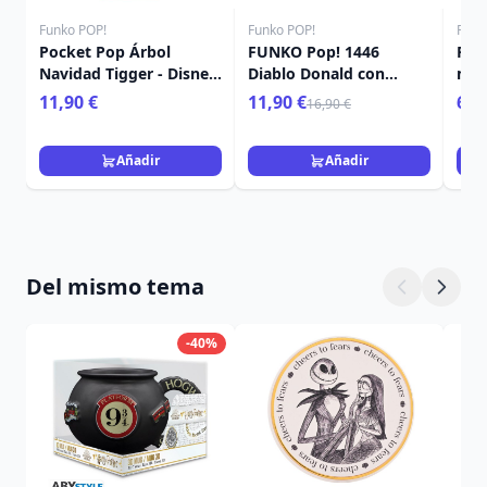
Funko POP!
Funko POP!
Funk
Pocket Pop Árbol
FUNKO Pop! 1446
Poc
Navidad Tigger - Disney
Diablo Donald con
mis
Winnie The Pooh
calabaza - Disney
Nav
11,90 €
11,90 €
6,9
16,90 €
Añadir
Añadir
Del mismo tema
-40%