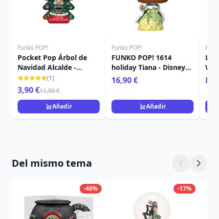
Funko POP!
Funko POP!
Funk
Pocket Pop Árbol de
FUNKO POP! 1614
Lla
Navidad Alcalde -
holiday Tiana - Disney
Wall
Disney Pesadilla antes
Princess
(1)
16,90 €
8,9
Navidad
3,90 €
11,90 €
Añadir
Añadir
Del mismo tema
-40%
-17%