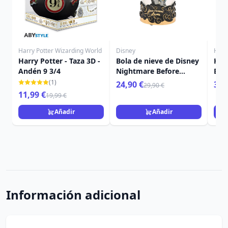
Harry Potter Wizarding World
Disney
Harr
Harry Potter - Taza 3D -
Bola de nieve de Disney
Harr
Andén 9 3/4
Nightmare Before
Bla
Christmas
(1)
24,90 €
39,
29,90 €
11,99 €
19,99 €
Añadir
Añadir
Información adicional