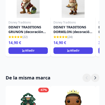
Disney Traditions
Disney Traditions
Disn
DISNEY TRADITIONS
DISNEY TRADITIONS
DEC
GRUNON (decoración
DORMILON (decoración
DEL
del árbol)
del árbol)
DIS
(22)
(24)
14,90 €
14,90 €
39,
Añadir
Añadir
De la misma marca
-67%