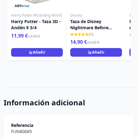
Harry Potter Wizarding World
Disney
Harr
Harry Potter - Taza 3D -
Taza de Disney
Mini
Andén 9 3/4
Nightmare Before
mis
Christmas Zero
Har
(1)
11,99 €
16,
19,99 €
14,90 €
22,90 €
Añadir
Añadir
Información adicional
Referencia
FUN80685