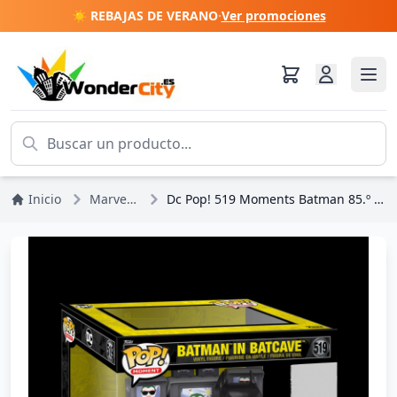
☀️ REBAJAS DE VERANO
·
Ver promociones
Inicio
Marvel DC Comics
Dc Pop! 519 Moments Batman 85.º aniversario Batman en la Baticueva