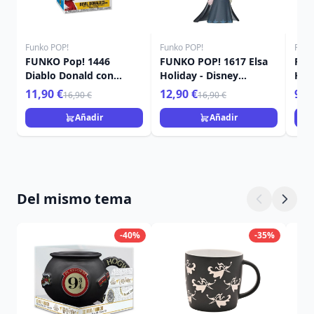
Funko POP!
Funko POP!
Funk
FUNKO Pop! 1446
FUNKO POP! 1617 Elsa
FUN
Diablo Donald con
Holiday - Disney
Hol
calabaza - Disney
Princess
Pri
11,90 €
12,90 €
9,9
16,90 €
16,90 €
Añadir
Añadir
Del mismo tema
-40%
-35%