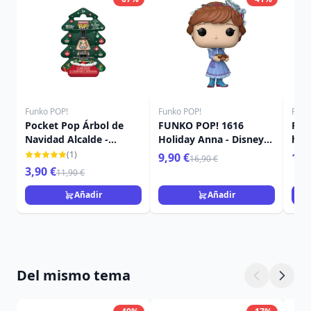
Funko POP!
Funko POP!
Funk
Pocket Pop Árbol de
FUNKO POP! 1616
FUN
Navidad Alcalde -
Holiday Anna - Disney
holi
Disney Pesadilla antes
Princess
Pri
(1)
9,90 €
16,
16,90 €
Navidad
3,90 €
11,90 €
Añadir
Añadir
Del mismo tema