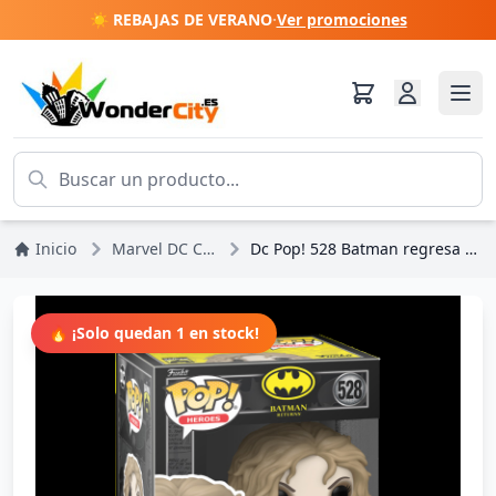
☀️ REBAJAS DE VERANO
·
Ver promociones
Inicio
Marvel DC Comics
Dc Pop! 528 Batman regresa Catwoman
🔥 ¡Solo quedan 1 en stock!