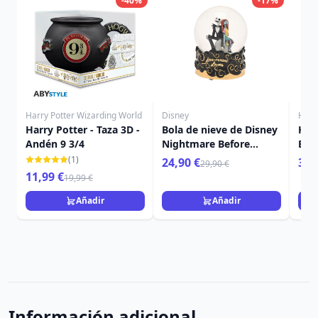
-40%
-17%
Harry Potter Wizarding World
Disney
Harr
Harry Potter - Taza 3D -
Bola de nieve de Disney
Harr
Andén 9 3/4
Nightmare Before
Bla
Christmas
(1)
24,90 €
39,
29,90 €
11,99 €
19,99 €
Añadir
Añadir
Información adicional