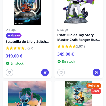
D-Stage
D-Stage
Estatuilla de Toy Story
Nuevo
Master Craft Ranger Buzz
Estatuilla de Lilo y Stitch
Lightyear 34 cm - Disney
Master Craft Experiment
5.0
(1)
5.0
(7)
Pixar Mastercraft
626 39 cm - Disney
349,00 €
319,00 €
Mastercraft
En stock
En stock
Rebajas
-66%