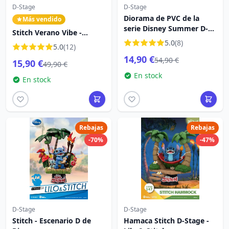
D-Stage
D-Stage
Diorama de PVC de la
Más vendido
serie Disney Summer D-
Stitch Verano Vibe -
Stage Stitch Surf de 15 cm
Disney D-Stage
5.0
(8)
5.0
(12)
14,90 €
54,90 €
15,90 €
49,90 €
En stock
En stock
Rebajas
Rebajas
-70%
-47%
D-Stage
D-Stage
Stitch - Escenario D de
Hamaca Stitch D-Stage -