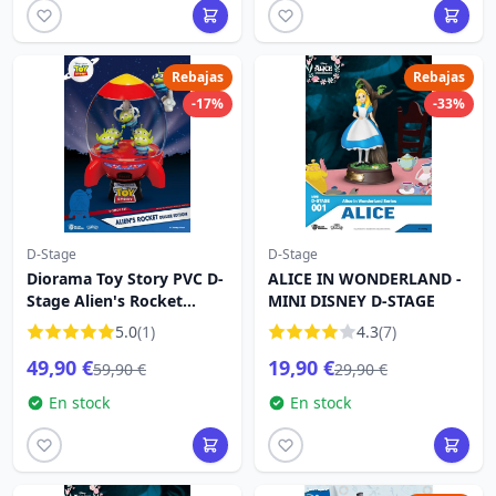
Rebajas
Rebajas
-17%
-33%
D-Stage
D-Stage
Diorama Toy Story PVC D-
ALICE IN WONDERLAND -
Stage Alien's Rocket
MINI DISNEY D-STAGE
Edición Deluxe 15 cm
5.0
(1)
4.3
(7)
49,90 €
19,90 €
59,90 €
29,90 €
En stock
En stock