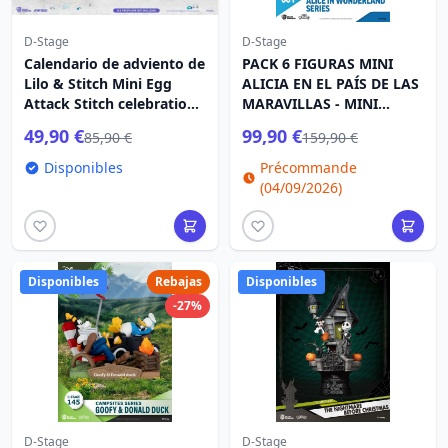
D-Stage
D-Stage
Calendario de adviento de
PACK 6 FIGURAS MINI
Lilo & Stitch Mini Egg
ALICIA EN EL PAÍS DE LAS
Attack Stitch celebration
MARAVILLAS - MINI
Figura Set (Galleta) 10 cm
DISNEY D-STAGE
49,90 €
99,90 €
85,90 €
159,90 €
Disponibles
Précommande
(04/09/2026)
Disponibles
Rebajas
Disponibles
-27%
D-Stage
D-Stage