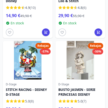
Disney
Lilo & Stitch
4.9
(10)
4.8
(6)
14,90 €
29,90 €
49,90 €
55,90 €
En stock
En stock
Rebajas
Rebajas
-57%
-50%
D-Stage
D-Stage
STITCH RACING - DISNEY
BUSTO JASMIN - SERIE
D-STAGE
PRINCESAS DISNEY
5.0
(8)
5.0
(7)