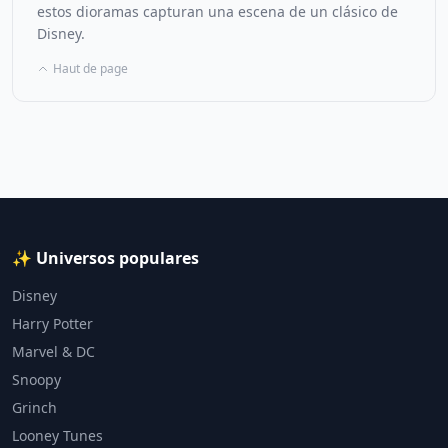
estos dioramas capturan una escena de un clásico de
Disney.
Haut de page
✨ Universos populares
Disney
Harry Potter
Marvel & DC
Snoopy
Grinch
Looney Tunes