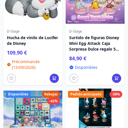
D-Stage
D-Stage
Hucha de vinilo de Lucifer
Surtido de figuras Disney
de Disney
Mini Egg Attack Caja
Sorpresa Dulce regalo 5
109,90 €
cm (6)
84,90 €
Précommande
(15/09/2026)
Disponibles
Disponibles
Rebajas
Pedido anticipado
-38%
-42%