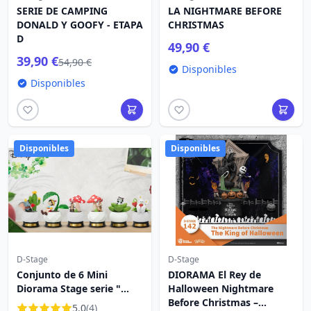
SERIE DE CAMPING
LA NIGHTMARE BEFORE
DONALD Y GOOFY - ETAPA
CHRISTMAS
D
49,90 €
39,90 €
54,90 €
Disponibles
Disponibles
Disponibles
Disponibles
D-Stage
D-Stage
Conjunto de 6 Mini
DIORAMA El Rey de
Diorama Stage serie "
Halloween Nightmare
"Plantas de bolsillo" " -
Before Christmas –
5.0
(4)