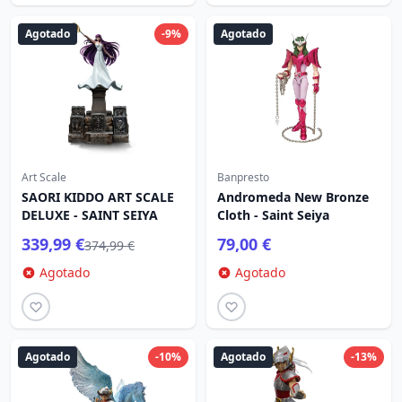
Agotado
-9%
Agotado
Art Scale
Banpresto
SAORI KIDDO ART SCALE
Andromeda New Bronze
DELUXE - SAINT SEIYA
Cloth - Saint Seiya
339,99 €
79,00 €
374,99 €
Agotado
Agotado
Agotado
-10%
Agotado
-13%