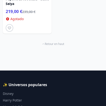
Seiya
219,00 €
239,00 €
Agotado
Retour en haut
✨ Universos populares
Disney
Harry Potter