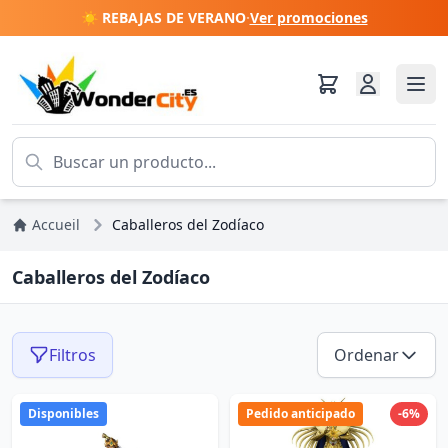
☀️ REBAJAS DE VERANO
·
Ver promociones
Accueil
Caballeros del Zodíaco
Caballeros del Zodíaco
Filtros
Ordenar
Disponibles
Pedido anticipado
-6%