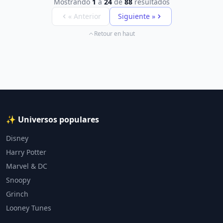
Mostrando
1
a
24
de
88
resultados
« Anterior
Siguiente »
Retour en haut
✨ Universos populares
Disney
Harry Potter
Marvel & DC
Snoopy
Grinch
Looney Tunes