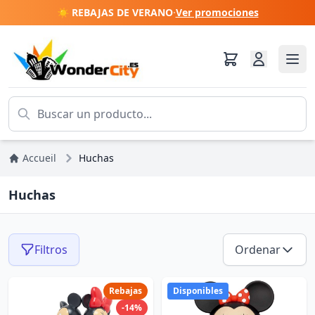
☀️ REBAJAS DE VERANO
·
Ver promociones
Accueil
Huchas
Huchas
Filtros
Ordenar
Rebajas
Disponibles
-14%