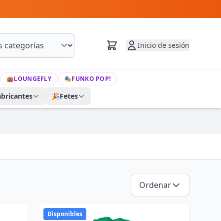
Inicio de sesión
👜
LOUNGEFLY
🎭
FUNKO POP!
abricantes
🎉
Fetes
Ordenar
Disponibles