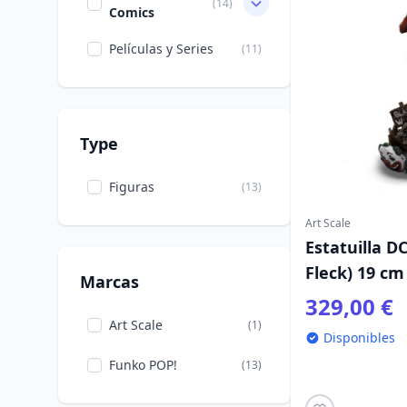
(14)
Comics
Películas y Series
(11)
Type
Figuras
(13)
Art Scale
Estatuilla DC
Fleck) 19 cm
Marcas
329,00 €
Art Scale
(1)
Disponibles
Funko POP!
(13)