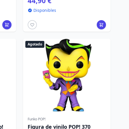
44,90 €
Disponibles
Agotado
Funko POP!
p!
Figura de vinilo POP! 370