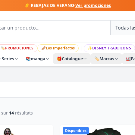
☀️ REBAJAS DE VERANO
·
Ver promociones
|
🏷
PROMOCIONES
🩹
Los Imperfectos
✨
DISNEY TRADITIONS
y Series
📚
manga
🎁
Catalogue
🏷️
Marcas
🏭
F
sur
14
résultats
Disponibles