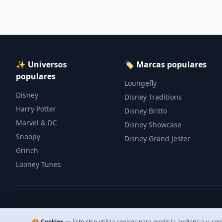
✨ Universos
🏷️ Marcas populares
populares
Loungefly
Disney
Disney Traditions
Harry Potter
Disney Britto
Marvel & DC
Disney Showcase
Snoopy
Disney Grand Jester
Grinch
Looney Tunes
🍪 Cookies —
Este sitio utiliza cookies para medir la audiencia y, c