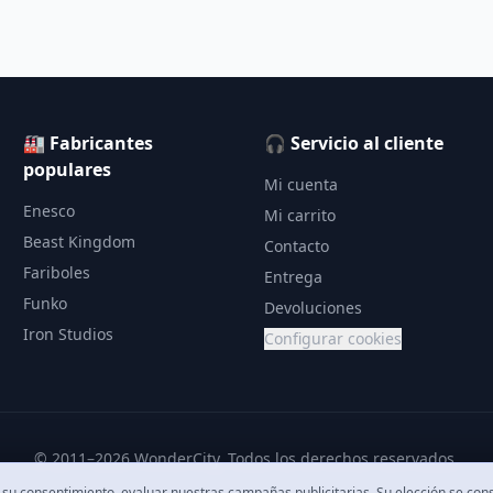
🏭 Fabricantes
🎧 Servicio al cliente
populares
Mi cuenta
Enesco
Mi carrito
Beast Kingdom
Contacto
Fariboles
Entrega
Funko
Devoluciones
Iron Studios
Configurar cookies
© 2011–2026 WonderCity. Todos los derechos reservados.
on su consentimiento, evaluar nuestras campañas publicitarias. Su elección se co