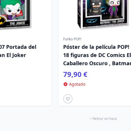
Funko POP!
07 Portada del
Póster de la película POP!
n El Joker
18 figuras de DC Comics El
Caballero Oscuro , Batma
Joker
79,90 €
Agotado
Retour en haut