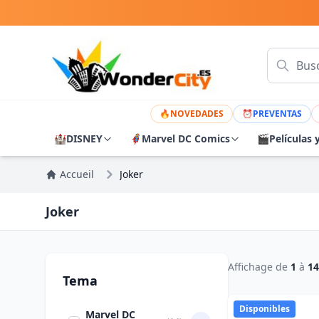
🔥
NOVEDADES
⏰
PREVENTAS
🏰
DISNEY
🦸
Marvel DC Comics
🎬
Películas 
Accueil
Joker
Joker
Affichage de
1
à
14
Tema
Disponibles
Marvel DC