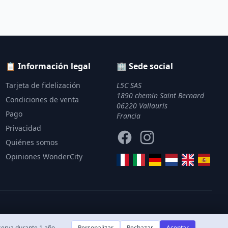
📋 Información legal
🏢 Sede social
Tarjeta de fidelización
L5C SAS
1890 chemin Saint Bernard
Condiciones de venta
06220 Vallauris
Pago
Francia
Privacidad
Facebook
Instagram
Quiénes somos
Opiniones WonderCity
nserva durante 1 año.
Personalizar
Rechazar
Aceptar