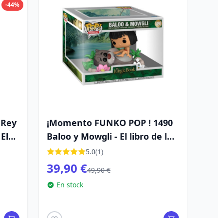
-44%
 Rey
¡Momento FUNKO POP ! 1490
El
Baloo y Mowgli - El libro de la
selva de Disney
5.0
(1)
39,90 €
49,90 €
En stock