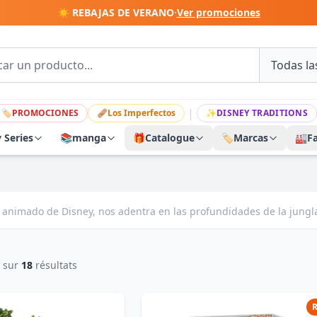
☀️ REBAJAS DE VERANO
·
Ver promociones
|
🏷
PROMOCIONES
🩹
Los Imperfectos
✨
DISNEY TRADITIONS
y Series
📚
manga
🎁
Catalogue
🏷️
Marcas
🏭
F
co animado de Disney, nos adentra en las profundidades de la jungla
sur
18
résultats
R