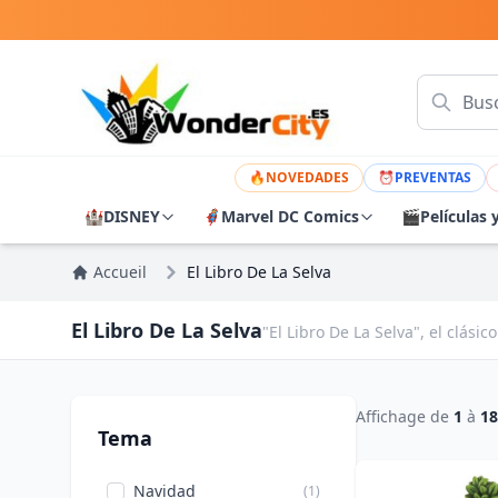
🔥
NOVEDADES
⏰
PREVENTAS
🏰
DISNEY
🦸
Marvel DC Comics
🎬
Películas 
Accueil
El Libro De La Selva
El Libro De La Selva
"El Libro De La Selva", el clási
Affichage de
1
à
18
Tema
Navidad
(1)