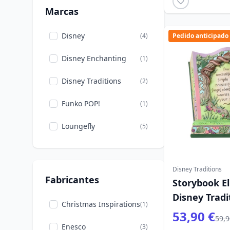
Marcas
Disney
(4)
Pedido anticipado
Disney Enchanting
(1)
Disney Traditions
(2)
Funko POP!
(1)
Loungefly
(5)
Disney Traditions
Fabricantes
Storybook El 
Disney Tradi
Christmas Inspirations
(1)
53,90 €
59,9
Enesco
(3)