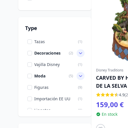
Type
Tazas
(1)
Decoraciones
(2)
Vajilla Disney
(1)
Disney Traditions
Moda
(5)
CARVED BY 
DE LA SELVA
Figuras
(9)
TRADITIONS
4.9
(2
Importación EE UU
(1)
159,00 €
Lingotes
(1)
En stock
Tazas grandes
(1)