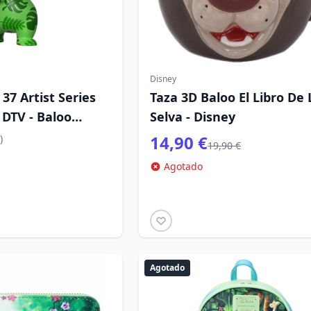
Disney
 37 Artist Series
Taza 3D Baloo El Libro De 
 DTV - Baloo
Selva - Disney
cial 9 cm
14,90 €
)
19,90 €
Agotado
Agotado