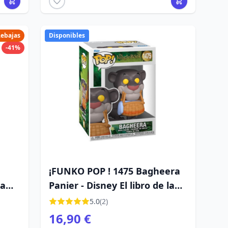
ebajas
Disponibles
-41%
¡FUNKO POP ! 1475 Bagheera
la
Panier - Disney El libro de la
selva
5.0
(2)
16,90 €