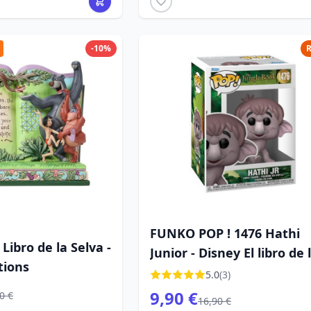
-10%
R
FUNKO POP ! 1476 Hathi
Libro de la Selva -
Junior - Disney El libro de 
tions
selva
5.0
(3)
9,90 €
0 €
16,90 €