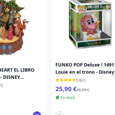
FUNKO POP Deluxe ! 1491
HEART EL LIBRO
Louie en el trono - Disney 
 - DISNEY
libro de la selva
5.0
(2)
5)
25,90 €
45,90 €
En stock