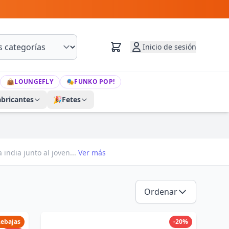
Inicio de sesión
👜
LOUNGEFLY
🎭
FUNKO POP!
abricantes
🎉
Fetes
 india junto al joven...
Ver más
Ordenar
ebajas
-20%