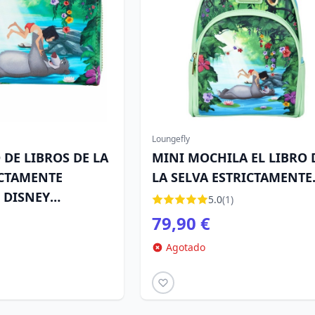
Loungefly
 DE LIBROS DE LA
MINI MOCHILA EL LIBRO 
ICTAMENTE
LA SELVA ESTRICTAMENTE
 DISNEY
NECESARIO - DISNEY
5.0
(1)
LOUNGEFLY
79,90 €
Agotado