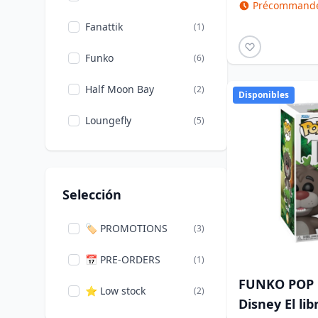
Précommande 
Fanattik
(1)
Funko
(6)
Half Moon Bay
(2)
Disponibles
Loungefly
(5)
Selección
🏷️ PROMOTIONS
(3)
📅 PRE-ORDERS
(1)
FUNKO POP !
⭐ Low stock
(2)
Disney El lib