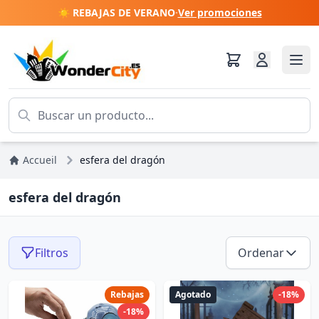
☀️ REBAJAS DE VERANO
·
Ver promociones
Accueil
esfera del dragón
esfera del dragón
Filtros
Ordenar
Rebajas
Agotado
-18%
-18%