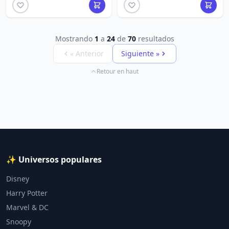
Mostrando
1
a
24
de
70
resultados
« Anterior
Siguiente »
Retour en haut
✨ Universos populares
Disney
Harry Potter
Marvel & DC
Snoopy