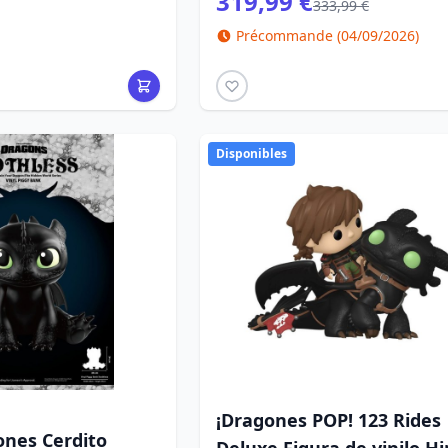
319,99 €
333,99 €
Précommande (04/09/2026)
Disponibles
¡Dragones POP! 123 Rides
nes Cerdito