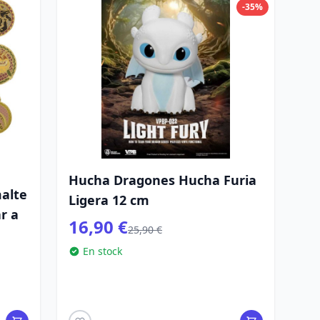
-35%
Hucha Dragones Hucha Furia
malte
Ligera 12 cm
r a
16,90 €
25,90 €
En stock