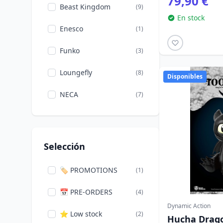
79,90 €
Beast Kingdom
(9)
En stock
Enesco
(1)
Funko
(3)
Loungefly
(8)
Disponibles
NECA
(7)
Selección
🏷️ PROMOTIONS
(1)
📅 PRE-ORDERS
(4)
Dynamic Action
⭐ Low stock
(2)
Hucha Drago