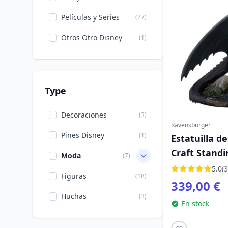
Películas y Series
(27)
Otros Otro Disney
(1)
Type
Decoraciones
(3)
Ravensburger
Pines Disney
(1)
Estatuilla d
Craft Standi
Moda
(7)
cm
5.0
(3
Figuras
(18)
339,00 €
Huchas
(3)
En stock