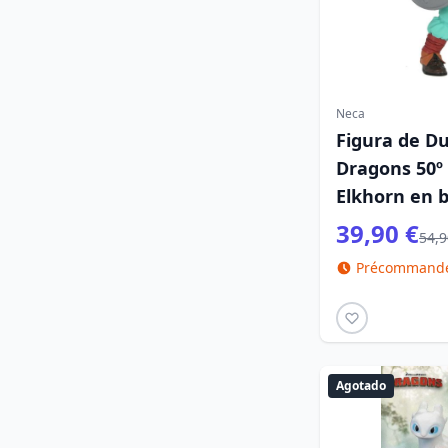
Neca
Figura de D
Dragons 50º 
Elkhorn en b
39,90 €
54,9
Précommande 
Agotado