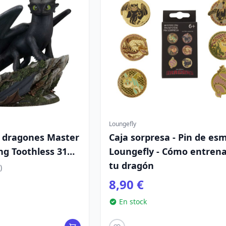
Loungefly
e dragones Master
Caja sorpresa - Pin de es
ng Toothless 31
Loungefly - Cómo entrena
tu dragón
)
8,90 €
En stock