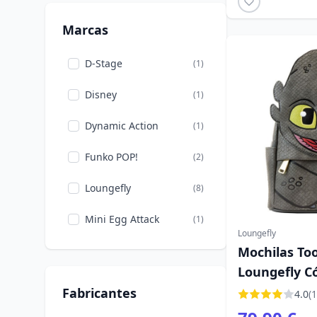
Marcas
D-Stage
(1)
Disney
(1)
Dynamic Action
(1)
Funko POP!
(2)
Loungefly
(8)
Mini Egg Attack
(1)
Loungefly
Neca
Mochilas Too
(8)
Loungefly C
Ravensburger
(3)
dragón
Fabricantes
4.0
(1