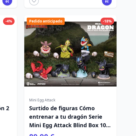
-4%
Pedido anticipado
-18%
Mini Egg Attack
ón 2
Surtido de figuras Cómo
entrenar a tu dragón Serie
Mini Egg Attack Blind Box 10
cm