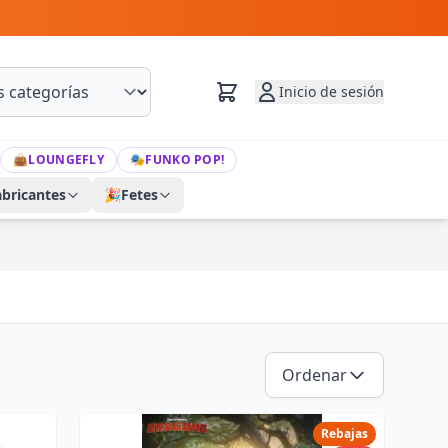
Inicio de sesión
👜
LOUNGEFLY
🎭
FUNKO POP!
abricantes
🎉
Fetes
Ordenar
Rebajas