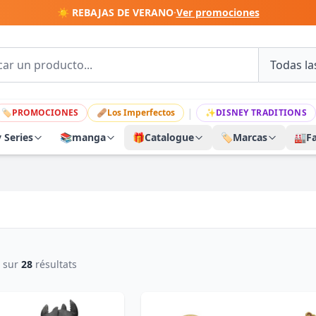
☀️ REBAJAS DE VERANO
·
Ver promociones
|
🏷
PROMOCIONES
🩹
Los Imperfectos
✨
DISNEY TRADITIONS
y Series
📚
manga
🎁
Catalogue
🏷️
Marcas
🏭
F
sur
28
résultats