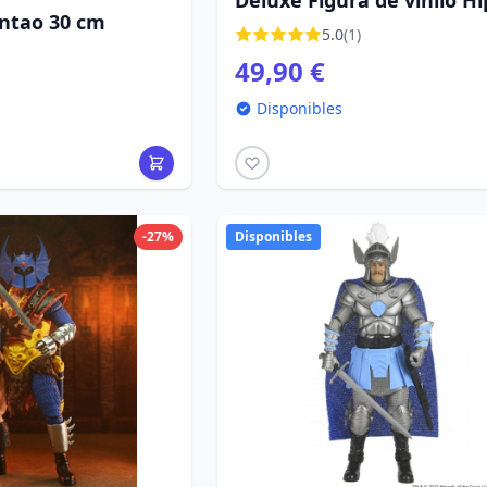
Deluxe Figura de vinilo H
entao 30 cm
con Sin Dientes 9 cm
5.0
(1)
49,90 €
Disponibles
-27%
Disponibles