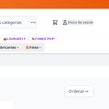
Inicio de sesión
👜
LOUNGEFLY
🎭
FUNKO POP!
abricantes
🎉
Fetes
Ordenar