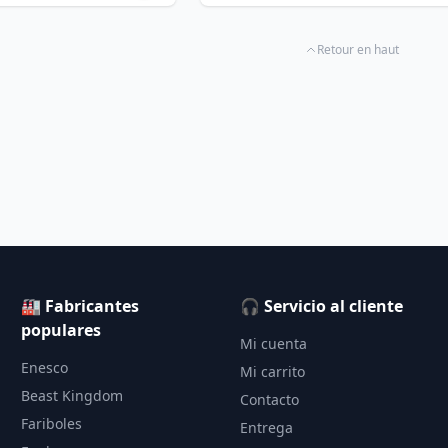
Retour en haut
🏭 Fabricantes
🎧 Servicio al cliente
populares
Mi cuenta
Enesco
Mi carrito
Beast Kingdom
Contacto
Fariboles
Entrega