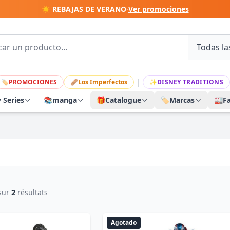
☀️ REBAJAS DE VERANO
·
Ver promociones
|
🏷
PROMOCIONES
🩹
Los Imperfectos
✨
DISNEY TRADITIONS
y Series
📚
manga
🎁
Catalogue
🏷️
Marcas
🏭
F
sur
2
résultats
Agotado