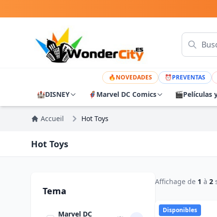
🔥
NOVEDADES
⏰
PREVENTAS
🏰
DISNEY
🦸
Marvel DC Comics
🎬
Películas 
Accueil
Hot Toys
Hot Toys
Affichage de
1
à
2
Tema
Disponibles
Marvel DC