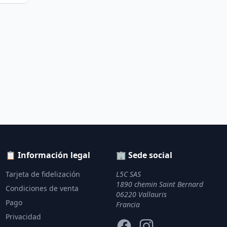
📋 Información legal
🏢 Sede social
Tarjeta de fidelización
L5C SAS
1890 chemin Saint Bernard
Condiciones de venta
06220 Vallauris
Pago
Francia
Privacidad
Facebook
Instagram