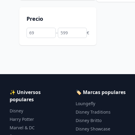
Precio
–
€
✨ Universos
🏷️ Marcas populares
populares
Loungefly
Disney
Disney Traditions
Harry Potter
Disney Britto
Marvel & DC
Disney Showcase