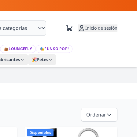
Inicio de sesión
👜
LOUNGEFLY
🎭
FUNKO POP!
abricantes
🎉
Fetes
Ordenar
Disponibles