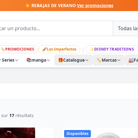
☀️ REBAJAS DE VERANO
·
Ver promociones
|
🏷
PROMOCIONES
🩹
Los Imperfectos
✨
DISNEY TRADITIONS
y Series
📚
manga
🎁
Catalogue
🏷️
Marcas
🏭
F
sur
17
résultats
Disponibles