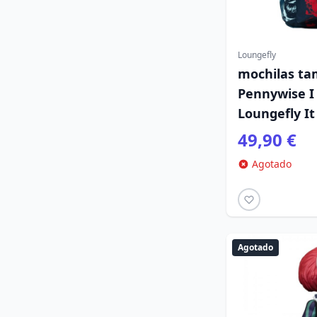
Loungefly
mochilas t
Pennywise I 
Loungefly It
49,90 €
Agotado
Agotado