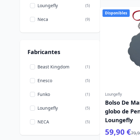
Loungefly
(5)
Disponibles
Neca
(9)
Fabricantes
Beast Kingdom
(1)
Enesco
(5)
Funko
(1)
Loungefly
Bolso De Ma
Loungefly
(5)
globo de Pe
Loungefly
NECA
(5)
59,90 €
79,9