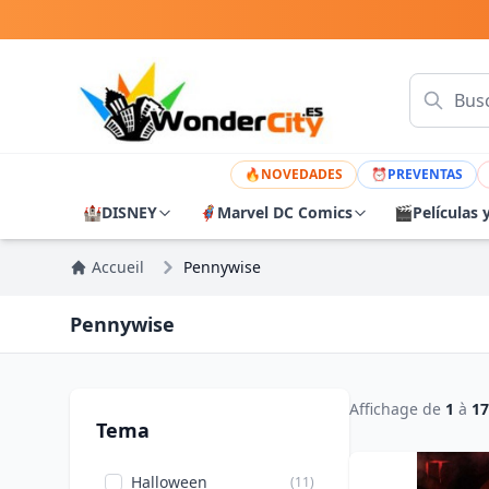
🔥
NOVEDADES
⏰
PREVENTAS
🏰
DISNEY
🦸
Marvel DC Comics
🎬
Películas 
Accueil
Pennywise
Pennywise
Affichage de
1
à
17
Tema
Halloween
(11)