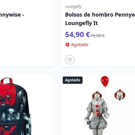
Loungefly
nnywise -
Bolsos de hombro Pennyw
Loungefly It
54,90 €
74,90 €
Agotado
Agotado