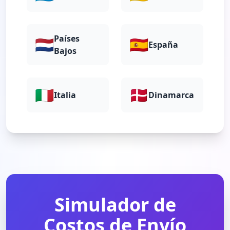
Países
🇳🇱
🇪🇸
España
Bajos
🇮🇹
🇩🇰
Italia
Dinamarca
Simulador de
Costos de Envío