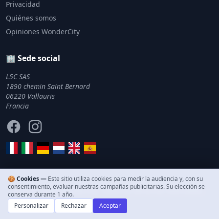
Privacidad
Quiénes somos
Opiniones WonderCity
🏢 Sede social
L5C SAS
1890 chemin Saint Bernard
06220 Vallauris
Francia
Facebook
Instagram
🍪 Cookies —
Este sitio utiliza cookies para medir la audiencia y, con su
consentimiento, evaluar nuestras campañas publicitarias. Su elección se
© 2011–2026 WonderCity. Todos los derechos reservados.
conserva durante 1 año.
Personalizar
Rechazar
Aceptar