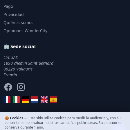
Pago
Privacidad
Quiénes somos
Opiniones WonderCity
🏢 Sede social
L5C SAS
1890 chemin Saint Bernard
06220 Vallauris
Francia
Facebook
Instagram
🍪 Cookies —
Este sitio utiliza cookies para medir la audiencia y, con su
consentimiento, evaluar nuestras campañas publicitarias. Su elección se
© 2011–2026 WonderCity. Todos los derechos reservados.
conserva durante 1 año.