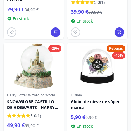
5.0
(1)
29,90 €
34,90 €
39,90 €
59,90 €
En stock
En stock
-29%
Rebajas
-40%
Harry Potter Wizarding World
Disney
SNOWGLOBE CASTILLO
Globo de nieve de súper
DE HOGWARTS - HARRY
mamá
POTTER
5.0
(1)
5,90 €
9,90 €
49,90 €
69,90 €
En stock