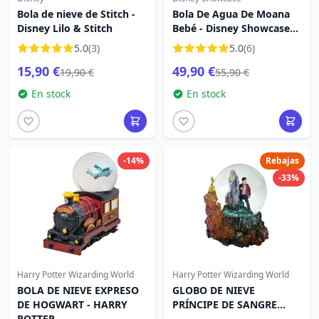
Bola de nieve de Stitch -
Bola De Agua De Moana
Disney Lilo & Stitch
Bebé - Disney Showcase
Moana
5.0
(3)
5.0
(6)
15,90 €
49,90 €
19,90 €
55,90 €
En stock
En stock
-14%
Rebajas
-33%
Harry Potter Wizarding World
Harry Potter Wizarding World
BOLA DE NIEVE EXPRESO
GLOBO DE NIEVE
DE HOGWART - HARRY
PRÍNCIPE DE SANGRE
POTTER
MIXTA - HARRY POTTER