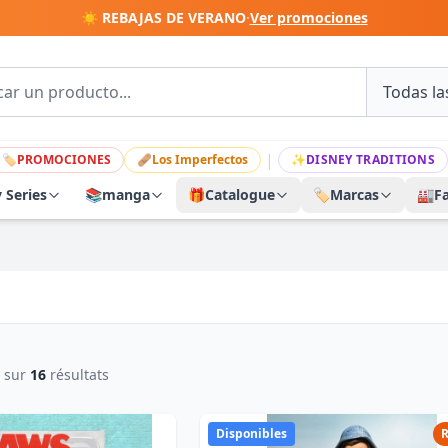
☀️ REBAJAS DE VERANO
·
Ver promociones
|
🏷
PROMOCIONES
🩹
Los Imperfectos
✨
DISNEY TRADITIONS
y Series
📚
manga
🎁
Catalogue
🏷️
Marcas
🏭
F
sur
16
résultats
Disponibles
R