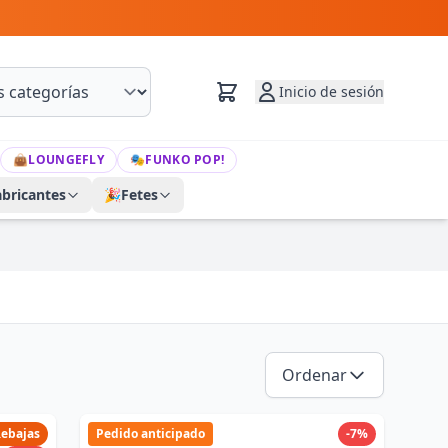
Inicio de sesión
👜
LOUNGEFLY
🎭
FUNKO POP!
abricantes
🎉
Fetes
Ordenar
ebajas
Pedido anticipado
-7%