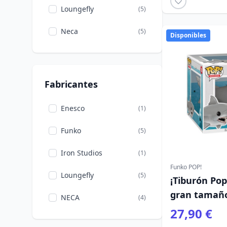
Loungefly
(5)
Neca
(5)
Disponibles
Fabricantes
Enesco
(1)
Funko
(5)
Iron Studios
(1)
Funko POP!
Loungefly
(5)
¡Tiburón Pop
gran tamañ
NECA
(4)
27,90 €