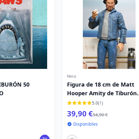
Neca
TIBURÓN 50
Figura de 18 cm de Matt
O
Hooper Amity de Tiburón
Ultimate, llegada del 50
5.0
(1)
aniversario
39,90 €
54,90 €
Disponibles