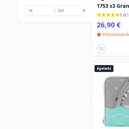
1753 s3 Gran
–
€
Retro 15 cm
5.0
(1
26,90 €
Précommande 
Agotado