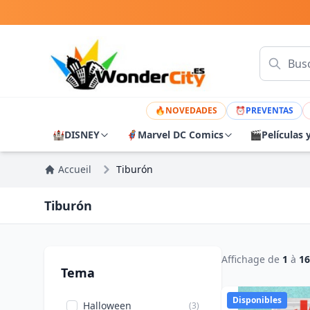
🔥
NOVEDADES
⏰
PREVENTAS
🏰
DISNEY
🦸
Marvel DC Comics
🎬
Películas 
Accueil
Tiburón
Tiburón
Affichage de
1
à
16
Tema
Disponibles
Halloween
(3)