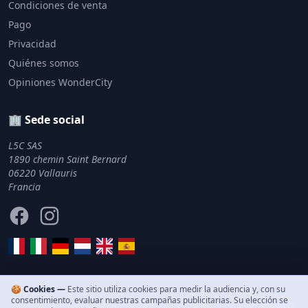
Condiciones de venta
Pago
Privacidad
Quiénes somos
Opiniones WonderCity
🏢 Sede social
L5C SAS
1890 chemin Saint Bernard
06220 Vallauris
Francia
Facebook
Instagram
🍪 Cookies —
Este sitio utiliza cookies para medir la audiencia y, con su
consentimiento, evaluar nuestras campañas publicitarias. Su elección se
© 2011–2026 WonderCity. Todos los derechos reservados.