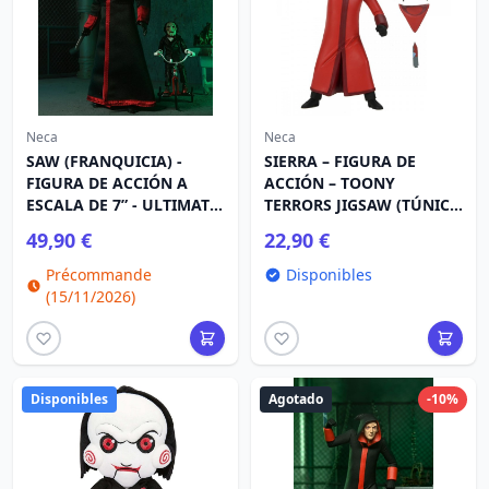
Neca
Neca
SAW (FRANQUICIA) -
SIERRA – FIGURA DE
FIGURA DE ACCIÓN A
ACCIÓN – TOONY
ESCALA DE 7” - ULTIMATE
TERRORS JIGSAW (TÚNICA
JIGSAW KILLER (TÚNICA
ROJA)
49,90 €
22,90 €
NEGRA)
Précommande
Disponibles
(15/11/2026)
Disponibles
Agotado
-10%