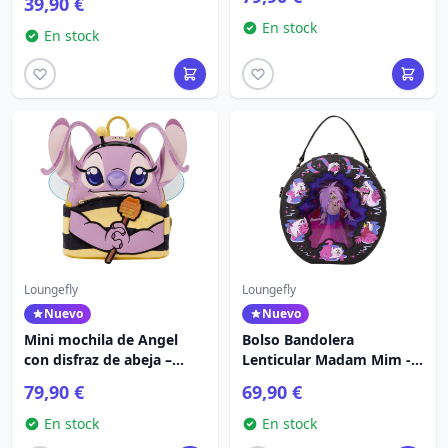
39,90 €
En stock
En stock
Loungefly
Loungefly
Nuevo
Nuevo
Mini mochila de Angel
Bolso Bandolera
con disfraz de abeja –
Lenticular Madam Mim -
Disney Loungefly Lilo &
Disney Loungefly Merlín
79,90 €
69,90 €
Stitch
el Encantador
En stock
En stock