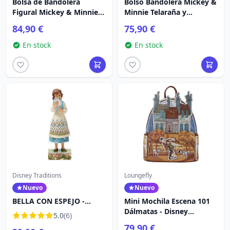
Bolsa de Bandolera
Bolso Bandolera Mickey &
Figural Mickey & Minnie
Minnie Telaraña y
Ghost Glow - Disney
Murciélagos - Disney
84,90 €
75,90 €
Loungefly
Loungefly
En stock
En stock
Disney Traditions
Loungefly
Nuevo
Nuevo
BELLA CON ESPEJO -
Mini Mochila Escena 101
DISNEY TRADITIONS
Dálmatas - Disney
5.0
(6)
Loungefly
79,90 €