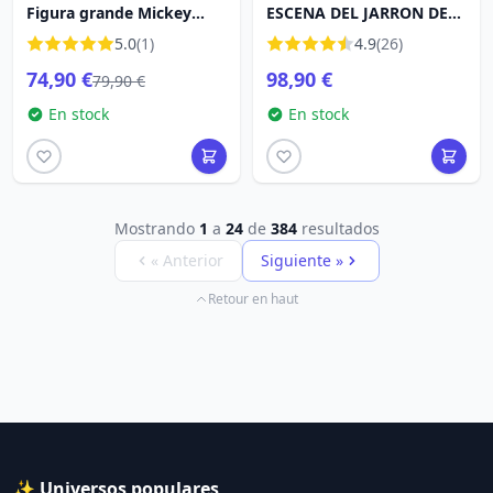
Figura grande Mickey
ESCENA DEL JARRON DE
Mouse - Disney Britto
HÉRCULES - DISNEY
5.0
(1)
4.9
(26)
TRADITIONS
74,90 €
98,90 €
79,90 €
En stock
En stock
Mostrando
1
a
24
de
384
resultados
« Anterior
Siguiente »
Retour en haut
✨ Universos populares