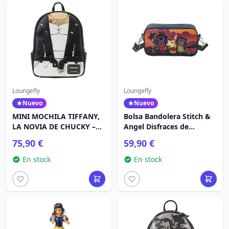
Loungefly
Loungefly
Nuevo
Nuevo
MINI MOCHILA TIFFANY,
Bolsa Bandolera Stitch &
LA NOVIA DE CHUCKY –
Angel Disfraces de
LOUNGEFLY UNIVERSAL
Halloween - Disney
75,90 €
59,90 €
Loungefly
En stock
En stock