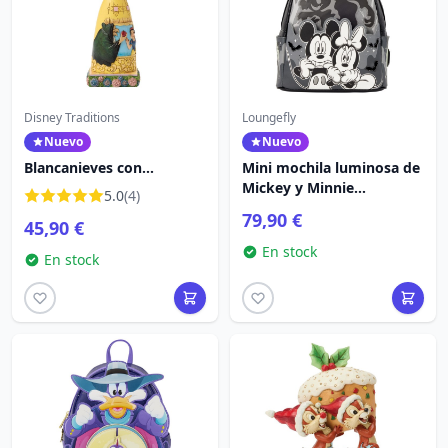
Disney Traditions
Loungefly
Nuevo
Nuevo
Blancanieves con
Mini mochila luminosa de
manzana – Vestido con
Mickey y Minnie
5.0
(4)
escena – Disney Traditions
Fantasma – Disney
79,90 €
45,90 €
Loungefly
En stock
En stock