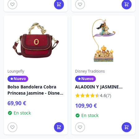
Loungefly
Disney Traditions
Nuevo
Nuevo
Bolso Bandolera Cobra
ALADDIN Y JASMINE
Princesa Jasmine - Disney
VOLANDO SOBRE
4.6
(7)
Loungefly Aladín
AGRABAH - DISNEY
69,90 €
109,90 €
TRADITIONS
En stock
En stock