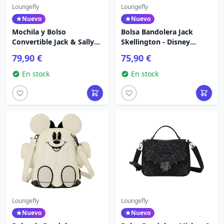
Loungefly
Loungefly
Nuevo
Nuevo
Mochila y Bolso
Bolsa Bandolera Jack
Convertible Jack & Sally
Skellington - Disney
Night Sky - Disney
Loungefly
79,90 €
75,90 €
Loungefly
En stock
En stock
Loungefly
Loungefly
Nuevo
Nuevo