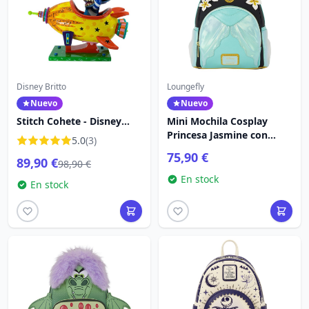
Disney Britto
Loungefly
Nuevo
Nuevo
Stitch Cohete - Disney
Mini Mochila Cosplay
Britto
Princesa Jasmine con
5.0
(3)
Charm de Lámpara -
75,90 €
89,90 €
Disney Loungefly Aladdin
98,90 €
En stock
En stock