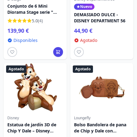
Conjunto de 6 Mini
Nuevo
Diorama Stage serie "
DEMASIADO DULCE -
"Plantas de bolsillo" " -
5.0
(4)
DISNEY DEPARTMENT 56
Disney mini D-Stage
139,90 €
44,90 €
Disponibles
Agotado
Agotado
Agotado
Disney
Loungefly
Estatua de jardín 3D de
Bolso Bandolera de pana
Chip Y Dale – Disney
de Chip y Dale con
Mickey y amigos
monedero - Disney