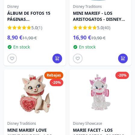
Disney
Disney Traditions
ÁLBUM DE FOTOS 15
MINI MARIEF - LOS
PÁGINAS
ARISTOGATOS - DISNEY
AUTOADHESIVAS
TRADITIONS JIM SHORE
5.0
(1)
5.0
(40)
24X32CM - DISNEY LOS
8,90 €
16,90 €
ARISTOGATOS
11,90 €
19,90 €
En stock
En stock
Rebajas
-20%
-20%
Disney Traditions
Disney Showcase
MINI MARIEF LOVE
MARIE FACET - LOS