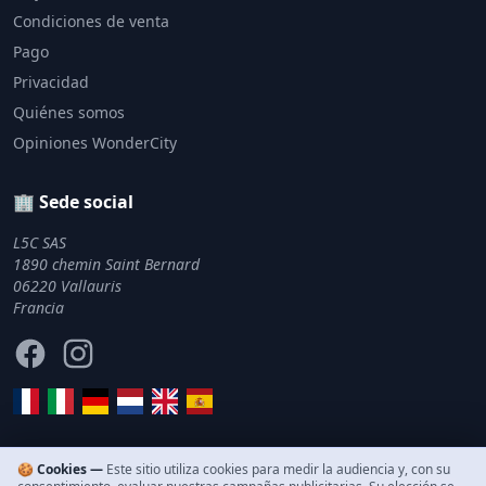
Condiciones de venta
Pago
Privacidad
Quiénes somos
Opiniones WonderCity
🏢 Sede social
L5C SAS
1890 chemin Saint Bernard
06220 Vallauris
Francia
Facebook
Instagram
🍪 Cookies —
Este sitio utiliza cookies para medir la audiencia y, con su