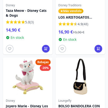
Disney
Disney Traditions
Taza Meow - Disney Cats
Más vendido
& Dogs
LOS ARISTOGATOS
5.0
(3)
STACKED MINI - DISNEY
4.9
(48)
TRADITIONS
14,90 €
16,90 €
19,90 €
En stock
En stock
Rebajas
-20%
Disney
Loungefly
Joyero Marie - Disney Los
BOLSO BANDOLERA CON