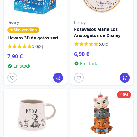
Disney
Disney
Posavasos Marie Los
Más vendido
Aristogatos de Disney
Llavero 3D de gatos serie
69, bolsa misterio - Disney
5.0
(5)
5.0
(2)
6,90 €
7,90 €
En stock
En stock
-15%