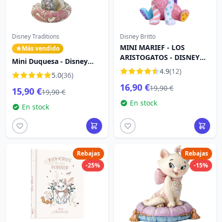
Disney Traditions
Disney Britto
MINI MARIEF - LOS
Más vendido
ARISTOGATOS - DISNEY
Mini Duquesa - Disney
BRITTO
Traditions Los Aristogatos
4.9
(12)
5.0
(36)
16,90 €
19,90 €
15,90 €
19,90 €
En stock
En stock
Rebajas
Rebajas
-25%
-15%