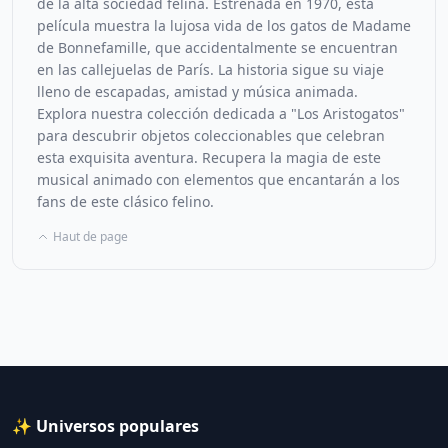
de la alta sociedad felina. Estrenada en 1970, esta
película muestra la lujosa vida de los gatos de Madame
de Bonnefamille, que accidentalmente se encuentran
en las callejuelas de París. La historia sigue su viaje
lleno de escapadas, amistad y música animada.
Explora nuestra colección dedicada a "Los Aristogatos"
para descubrir objetos coleccionables que celebran
esta exquisita aventura. Recupera la magia de este
musical animado con elementos que encantarán a los
fans de este clásico felino.
Haut de page
✨ Universos populares