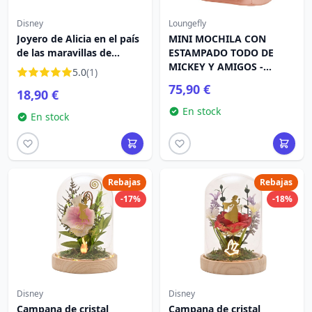
Disney
Loungefly
Joyero de Alicia en el país
MINI MOCHILA CON
de las maravillas de
ESTAMPADO TODO DE
Disney
MICKEY Y AMIGOS -
5.0
(1)
DISNEY LOUNGEFLY
75,90 €
18,90 €
En stock
En stock
Rebajas
Rebajas
-17%
-18%
Disney
Disney
Campana de cristal
Campana de cristal