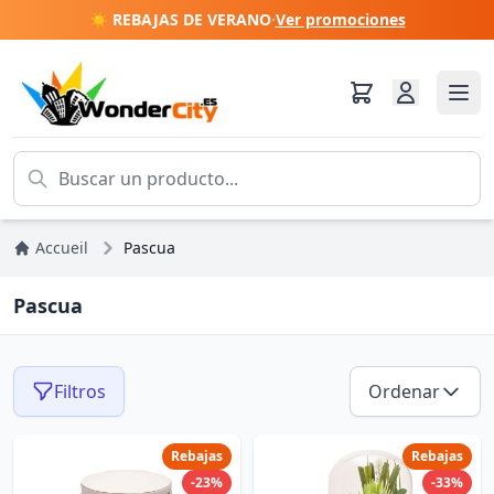
☀️ REBAJAS DE VERANO
·
Ver promociones
Accueil
Pascua
Pascua
Filtros
Ordenar
Rebajas
Rebajas
-23%
-33%