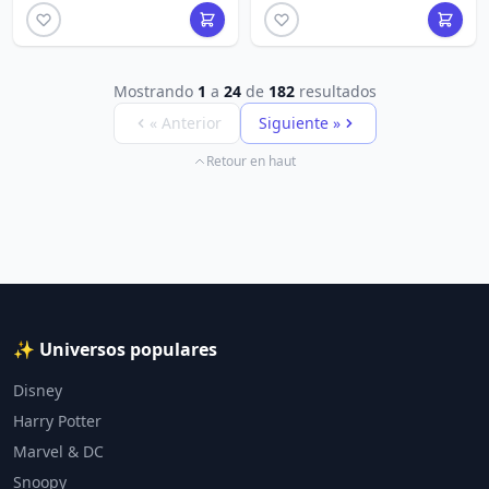
Mostrando
1
a
24
de
182
resultados
« Anterior
Siguiente »
Retour en haut
✨ Universos populares
Disney
Harry Potter
Marvel & DC
Snoopy