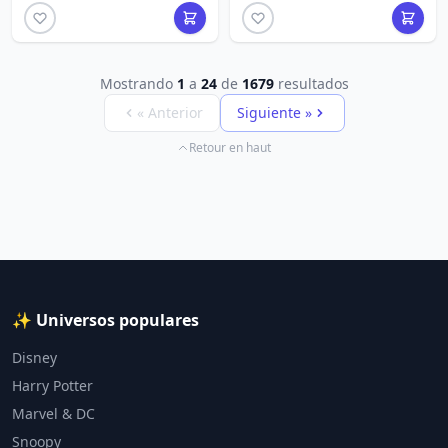
Mostrando
1
a
24
de
1679
resultados
« Anterior
Siguiente »
Retour en haut
✨ Universos populares
Disney
Harry Potter
Marvel & DC
Snoopy