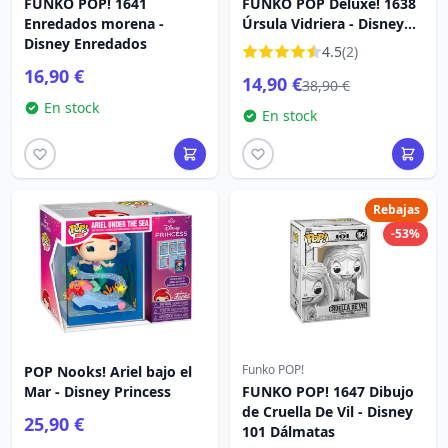
FUNKO POP! 1641
FUNKO POP Deluxe! 1638
Enredados morena -
Úrsula Vidriera - Disney
Disney Enredados
Villains
4.5
(2)
16,90 €
14,90 €
38,90 €
En stock
En stock
Rebajas
-53%
Funko POP!
POP Nooks! Ariel bajo el
Mar - Disney Princess
FUNKO POP! 1647 Dibujo
de Cruella De Vil - Disney
25,90 €
101 Dálmatas