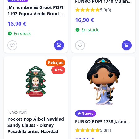
FUNKO POP! 1740 Mulán -
¡Mi nombre es Groot POP!
Disney Princesa
5.0
(3)
1192 Figura Vinilo Groot
16,90 €
PJs (bailando) 9 cm
16,90 €
En stock
En stock
Rebajas
-67%
Funko POP!
Nuevo
Pocket Pop Árbol Navidad
FUNKO POP! 1738 Jasmine
Sandy Clauss - Disney
- Disney Princese
5.0
(1)
Pesadilla antes Navidad