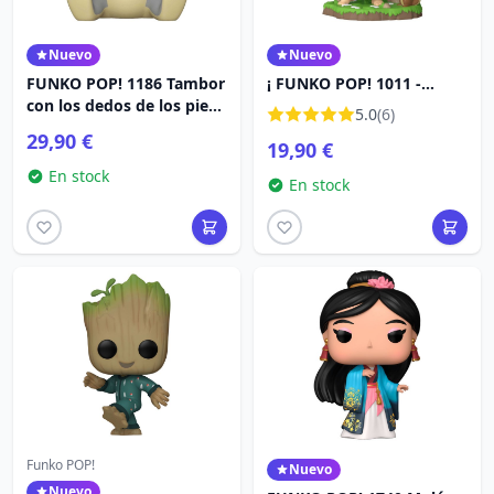
Nuevo
Nuevo
FUNKO POP! 1186 Tambor
¡ FUNKO POP! 1011 -
con los dedos de los pies -
BELLA DURMIENTE -
5.0
(6)
Disney Bambi
AURORA
29,90 €
19,90 €
En stock
En stock
Funko POP!
Nuevo
Nuevo