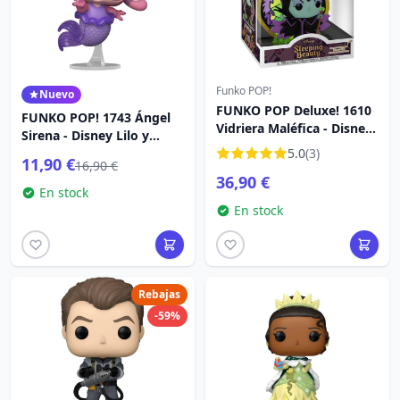
Funko POP!
Nuevo
FUNKO POP Deluxe! 1610
FUNKO POP! 1743 Ángel
Vidriera Maléfica - Disney
Sirena - Disney Lilo y
Villains
Stitch
5.0
(3)
11,90 €
16,90 €
36,90 €
En stock
En stock
Rebajas
-59%