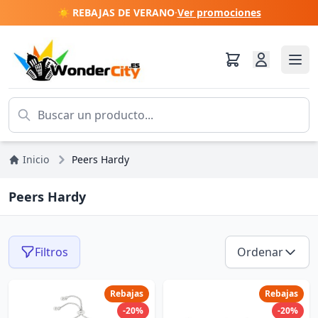
☀️ REBAJAS DE VERANO
·
Ver promociones
Inicio
Peers Hardy
Peers Hardy
Filtros
Ordenar
Rebajas
Rebajas
-20%
-20%