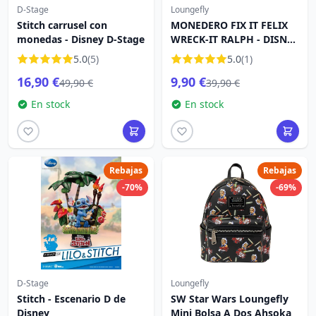
D-Stage
Loungefly
Stitch carrusel con
MONEDERO FIX IT FELIX
monedas - Disney D-Stage
WRECK-IT RALPH - DISNEY
LOUNGEFLY
5.0
(5)
5.0
(1)
16,90 €
9,90 €
49,90 €
39,90 €
En stock
En stock
Rebajas
Rebajas
-70%
-69%
D-Stage
Loungefly
Stitch - Escenario D de
SW Star Wars Loungefly
Disney
Mini Bolsa A Dos Ahsoka