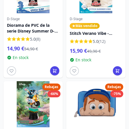
D-Stage
D-Stage
Diorama de PVC de la
Más vendido
serie Disney Summer D-
Stitch Verano Vibe -
Stage Stitch Surf de 15 cm
5.0
(8)
Disney D-Stage
5.0
(12)
14,90 €
54,90 €
15,90 €
49,90 €
En stock
En stock
Rebajas
Rebajas
-66%
-75%