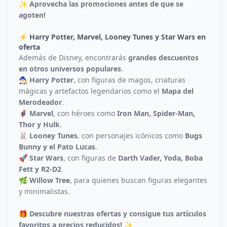
✨
Aprovecha las promociones antes de que se
agoten!
⚡ Harry Potter, Marvel, Looney Tunes y Star Wars en
oferta
Además de Disney, encontrarás
grandes descuentos
en otros universos populares
.
🧙‍♂️ Harry Potter
, con figuras de magos, criaturas
mágicas y artefactos legendarios como el
Mapa del
Merodeador
.
🦸‍♂️ Marvel
, con héroes como
Iron Man, Spider-Man,
Thor y Hulk
.
🐰 Looney Tunes
, con personajes icónicos como
Bugs
Bunny y el Pato Lucas
.
🚀 Star Wars
, con figuras de
Darth Vader, Yoda, Boba
Fett y R2-D2
.
🌿 Willow Tree
, para quienes buscan figuras elegantes
y minimalistas.
🎁
Descubre nuestras ofertas y consigue tus artículos
favoritos a precios reducidos!
✨