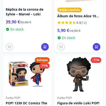
Réplica de la corona de
Más vendido
Sylvie – Marvel – Loki
Álbum de fotos Alice 100e
Anniversaire - Disney
39,90 €
99,90 €
4.9
(12)
Alicia en el país de las
En stock
5,90 €
maravillas
14,90 €
En stock
Rebajas
-71%
-71%
Funko POP!
Funko POP!
POP! 1339 DC Comics The
Figura de vinilo Loki POP!