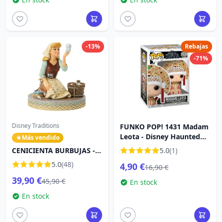
-13%
Rebajas
-71%
Disney Traditions
FUNKO POP! 1431 Madam
Leota - Disney Haunted
Más vendido
Mansion
CENICIENTA BURBUJAS -
5.0
(1)
DISNEY TRADITIONS
5.0
(48)
4,90 €
16,90 €
39,90 €
45,90 €
En stock
En stock