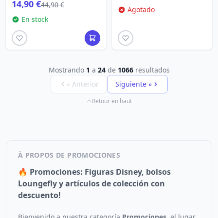
14,90 €
Storm
44,90 €
Agotado
En stock
Mostrando
1
a
24
de
1066
resultados
« Anterior
Siguiente »
Retour en haut
À PROPOS DE PROMOCIONES
🔥 Promociones: Figuras Disney, bolsos
Loungefly y artículos de colección con
descuento!
Bienvenido a nuestra categoría
Promociones
, el lugar