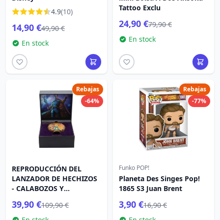
Tattoo Exclu
4.9
(10)
24,90 €
79,90 €
14,90 €
49,90 €
En stock
En stock
Rebajas
Rebajas
-64%
-77%
Funko POP!
REPRODUCCIÓN DEL
LANZADOR DE HECHIZOS
Planeta Des Singes Pop!
- CALABOZOS Y
1865 S3 Juan Brent
DRAGONES EL HONOR DE
39,90 €
3,90 €
109,90 €
16,90 €
LOS LADRONES
En stock
En stock