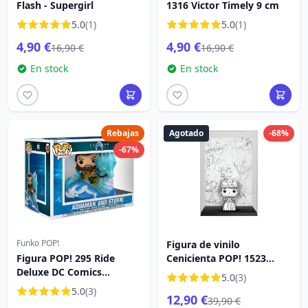
Flash - Supergirl
1316 Victor Timely 9 cm
5.0
(1)
5.0
(1)
4,90 €
4,90 €
16,90 €
16,90 €
En stock
En stock
Rebajas
Agotado
-68%
-67%
Funko POP!
Figura de vinilo
Figura POP! 295 Ride
Cenicienta POP! 1523
Deluxe DC Comics
Comic Cover Sketched -
5.0
(3)
Aquaman y el Reino
Cenicienta 9 cm
5.0
(3)
12,90 €
Perdido Aquaman en
39,90 €