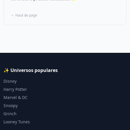
Haut de page
✨ Universos populares
Disney
Harry Potter
Marvel & DC
Snoopy
Grinch
Looney Tunes