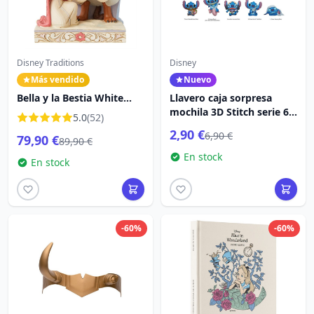
Disney Traditions
Disney
Más vendido
Nuevo
Bella y la Bestia White
Llavero caja sorpresa
Woodland - DISNEY
mochila 3D Stitch serie 6 -
5.0
(52)
TRADITIONS
Lilo & Stitch
2,90 €
6,90 €
79,90 €
89,90 €
En stock
En stock
-60%
-60%