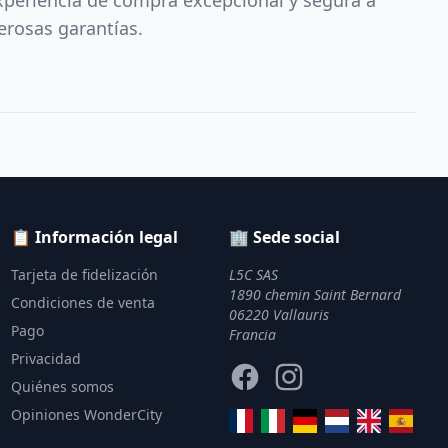
xperiencia de compra excepcional y segura a
erosas garantías.
📋 Información legal
🏢 Sede social
Tarjeta de fidelización
L5C SAS
1890 chemin Saint Bernard
Condiciones de venta
06220 Vallauris
Pago
Francia
Privacidad
Facebook
Instagram
Quiénes somos
Opiniones WonderCity