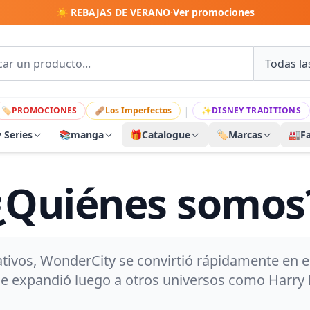
☀️ REBAJAS DE VERANO
·
Ver promociones
|
🏷
PROMOCIONES
🩹
Los Imperfectos
✨
DISNEY TRADITIONS
y Series
📚
manga
🎁
Catalogue
🏷️
Marcas
🏭
F
¿Quiénes somos
os, WonderCity se convirtió rápidamente en el s
e expandió luego a otros universos como Harry Po