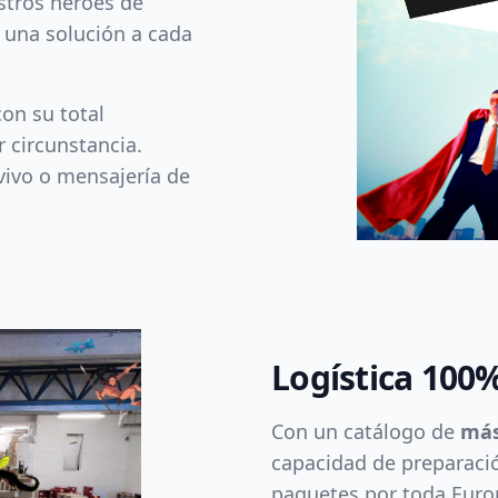
stros héroes de
 una solución a cada
con su total
 circunstancia.
 vivo o mensajería de
Logística 100
Con un catálogo de
más
capacidad de preparaci
paquetes por toda Euro