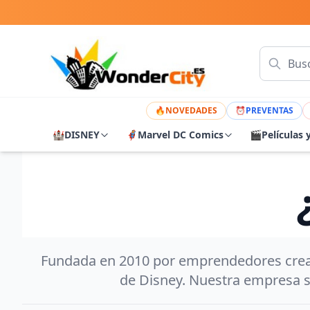
🔥
NOVEDADES
⏰
PREVENTAS
🏰
DISNEY
🦸
Marvel DC Comics
🎬
Películas 
Fundada en 2010 por emprendedores creativ
de Disney. Nuestra empresa s