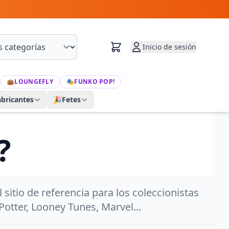
Inicio de sesión
👜
LOUNGEFLY
🎭
FUNKO POP!
abricantes
🎉
Fetes
?
itio de referencia para los coleccionistas
tter, Looney Tunes, Marvel...