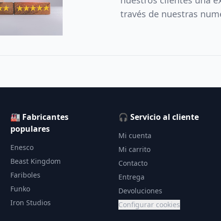
nuestros clientes una e
través de nuestras num
🏭 Fabricantes
🎧 Servicio al cliente
populares
Mi cuenta
Enesco
Mi carrito
Beast Kingdom
Contacto
Fariboles
Entrega
Funko
Devoluciones
Iron Studios
Configurar cookies