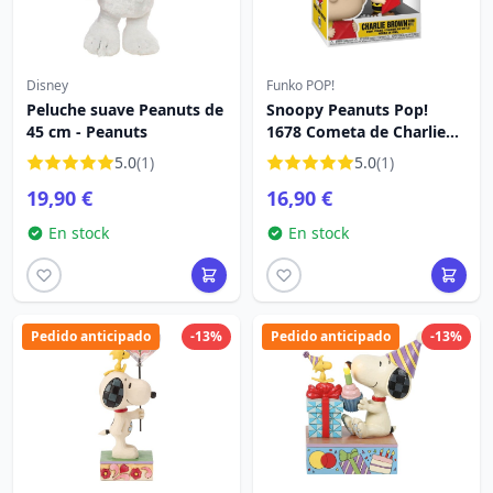
Disney
Funko POP!
Peluche suave Peanuts de
Snoopy Peanuts Pop!
45 cm - Peanuts
1678 Cometa de Charlie
Brown
5.0
(1)
5.0
(1)
19,90 €
16,90 €
En stock
En stock
Pedido anticipado
-13%
Pedido anticipado
-13%