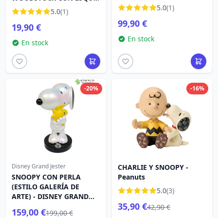
LED Charlie Brown y
- PEANUTS
5.0
(1)
5.0
(1)
Amigos - Peanuts
99,90 €
19,90 €
En stock
En stock
-20%
-16%
Disney Grand Jester
CHARLIE Y SNOOPY -
SNOOPY CON PERLA
Peanuts
(ESTILO GALERÍA DE
5.0
(3)
ARTE) - DISNEY GRAND
35,90 €
JESTER
42,90 €
159,00 €
199,00 €