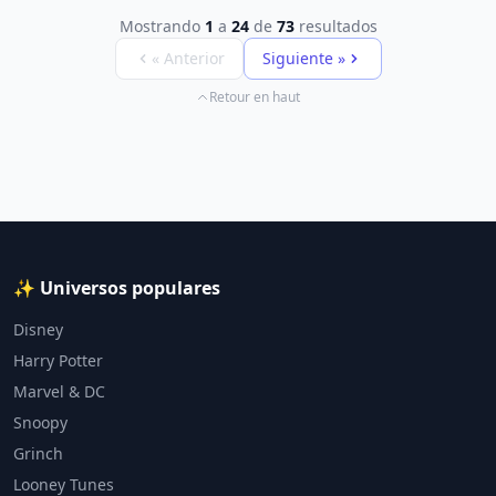
Mostrando
1
a
24
de
73
resultados
« Anterior
Siguiente »
Retour en haut
✨ Universos populares
Disney
Harry Potter
Marvel & DC
Snoopy
Grinch
Looney Tunes