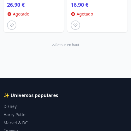
26,90 €
16,90 €
Agotado
Agotado
Retour en haut
✨ Universos populares
Disney
Harry Potter
Marvel & DC
Snoopy