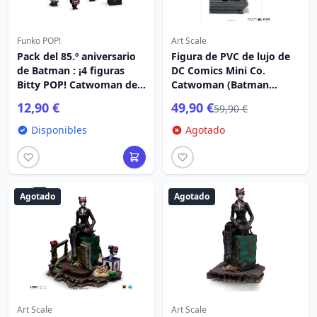
Funko POP!
Art Scale
Pack del 85.º aniversario
Figura de PVC de lujo de
de Batman : ¡4 figuras
DC Comics Mini Co.
Bitty POP! Catwoman de
Catwoman (Batman
vinilo de 2,5 cm
Returns) 17 cm
12,90 €
49,90 €
59,90 €
Disponibles
Agotado
Agotado
Agotado
Art Scale
Art Scale