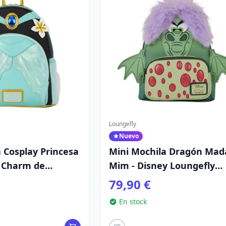
Loungefly
Nuevo
 Cosplay Princesa
Mini Mochila Dragón Ma
 Charm de
Mim - Disney Loungefly
isney Loungefly
Merlín el Encantador
79,90 €
En stock