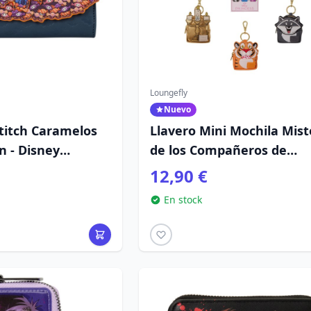
Loungefly
Nuevo
titch Caramelos
Llavero Mini Mochila Mist
n - Disney
de los Compañeros de
Princesa - Disney Loungef
12,90 €
En stock