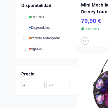
Varios
(110)
Mini Mochil
Disponibilidad
Disney Loun
Videojuegos
(18)
En stock
79,90 €
Viernes 13
(2)
Disponibles
En stock
Vuelta al cole
(40)
Pedido anticipado
Wicked
(7)
Agotado
Zootopia
(8)
manga
(103)
Precio
–
€