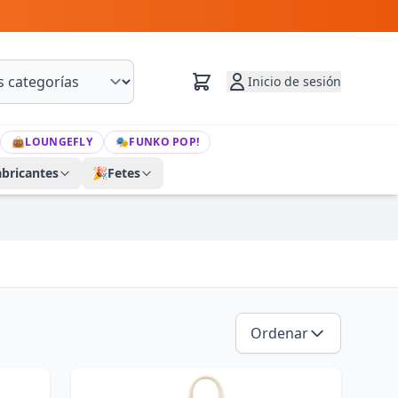
Inicio de sesión
👜
LOUNGEFLY
🎭
FUNKO POP!
abricantes
🎉
Fetes
Ordenar