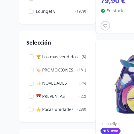
79,90 €
Teteras
(1)
Mi pobre angelito
(1)
En stock
Loungefly
(1979)
Vajilla Disney
(2)
Monstruos S.A.
(3)
Navidad
(93)
Pascua
(33)
Selección
Películas y
(447)
🏆 Los más vendidos
(8)
Series
🏷️ PROMOCIONES
(181)
Pennywise
(5)
Pokémon
✨ NOVEDADES
(59)
(76)
Serie de
📅 PREVENTAS
(22)
(41)
televisión
⭐ Pocas unidades
(238)
Spider-Man
(22)
Loungefly
Tiburón
(5)
Nuevo