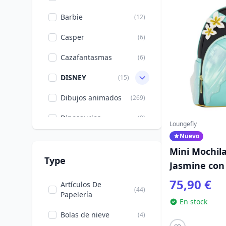
Barbie
(12)
Casper
(6)
Cazafantasmas
(6)
DISNEY
(15)
Dibujos animados
(269)
Dinosaurios
(9)
Loungefly
Nuevo
Doctor Strange
(4)
Mini Mochila
Día de San Valentín
(24)
Type
Jasmine con
Five Nights at Freddy's
Lámpara - D
(2)
75,90 €
Artículos De
(44)
Aladdin
Papelería
Frankenstein
(4)
En stock
Bolas de nieve
(4)
Godzilla
(3)