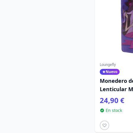
Loungefly
Nuevo
Monedero de
Lenticular 
Disney Loung
24,90 €
Encantador
En stock