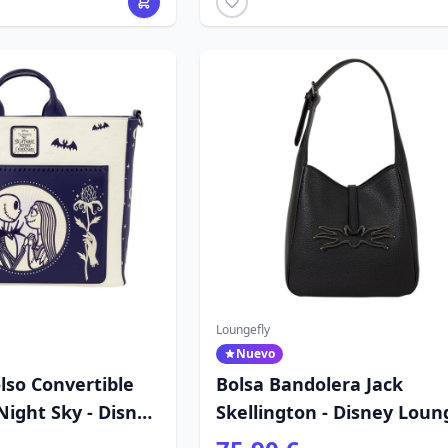
Loungefly
Nuevo
lso Convertible
Bolsa Bandolera Jack
 Night Sky - Disney
Skellington - Disney Loun