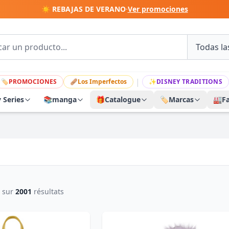
☀️ REBAJAS DE VERANO
·
Ver promociones
|
🏷
PROMOCIONES
🩹
Los Imperfectos
✨
DISNEY TRADITIONS
y Series
📚
manga
🎁
Catalogue
🏷️
Marcas
🏭
F
sur
2001
résultats