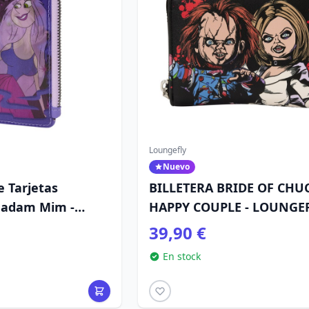
Loungefly
Nuevo
 Tarjetas
BILLETERA BRIDE OF CHU
Madam Mim -
HAPPY COUPLE - LOUNGE
efly Merlín el
UNIVERSAL
39,90 €
En stock