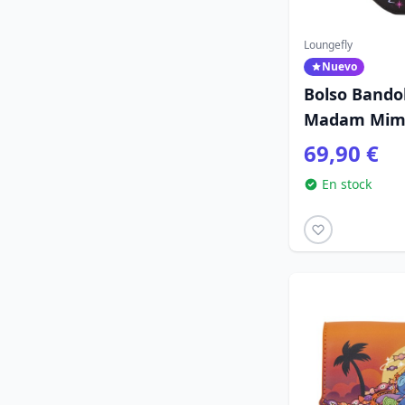
Loungefly
Nuevo
Bolso Bandol
Madam Mim 
Loungefly Me
69,90 €
Encantador
En stock