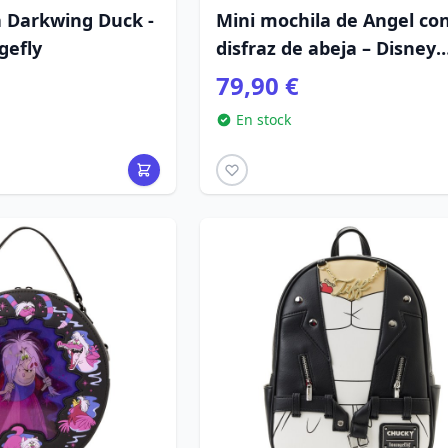
a Darkwing Duck -
Mini mochila de Angel co
gefly
disfraz de abeja – Disney
Loungefly Lilo & Stitch
79,90 €
En stock