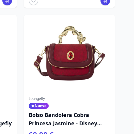
Loungefly
Nuevo
Bolso Bandolera Cobra
gefly
Princesa Jasmine - Disney
Loungefly Aladín