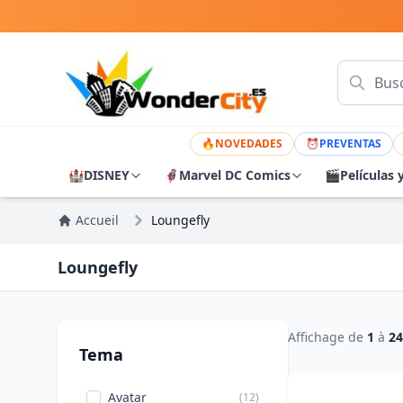
🔥
NOVEDADES
⏰
PREVENTAS
🏰
DISNEY
🦸
Marvel DC Comics
🎬
Películas 
Accueil
Loungefly
Loungefly
Affichage de
1
à
24
Tema
Avatar
(12)