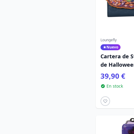
Loungefly
Nuevo
Cartera de S
de Hallowee
Loungefly
39,90 €
En stock