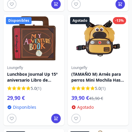
Disponibles
Agotado
-13%
Loungefly
Loungefly
Lunchbox Journal Up 15º
(TAMAÑO M) Arnés para
aniversario Libro de
perros Mini Mochila Hasta
aventuras - Disney
15º aniversario Dug
5.0
(1)
5.0
(1)
Loungefly
Cosplay - DISNEY
29,90 €
39,90 €
LOUNGEFLY
45,90 €
Disponibles
Agotado