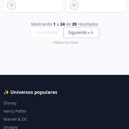
Mostrando
1
a
24
de
29
resultados
« Anterior
Siguiente »
Retour en haut
✨ Universos populares
Disney
Harry Potter
Marvel & DC
Snoopy