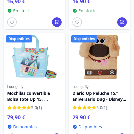
16,90 €
16,90 €
En stock
En stock
Disponibles
Disponibles
Loungefly
Loungefly
Mochilas convertible
Diario Up Peluche 15.º
Bolsa Tote Up 15.º
aniversario Dug - Disney
aniversario casa de
Loungefly
5.0
(1)
5.0
(1)
globos - DISNEY
79,90 €
29,90 €
LOUNGEFLY
Disponibles
Disponibles