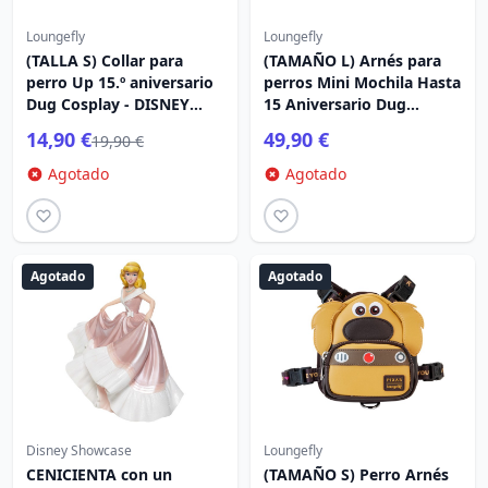
Loungefly
Loungefly
(TALLA S) Collar para
(TAMAÑO L) Arnés para
perro Up 15.º aniversario
perros Mini Mochila Hasta
Dug Cosplay - DISNEY
15 Aniversario Dug
LOUNGEFLY
Cosplay - DISNEY
14,90 €
49,90 €
19,90 €
LOUNGEFLY
Agotado
Agotado
Agotado
Agotado
Disney Showcase
Loungefly
CENICIENTA con un
(TAMAÑO S) Perro Arnés