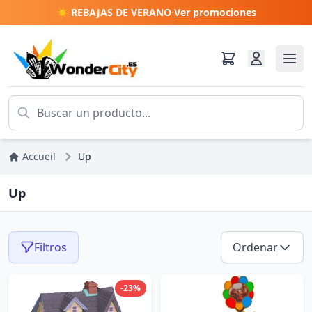
☀️ REBAJAS DE VERANO
·
Ver promociones
Accueil
Up
Up
Filtros
Ordenar
-23%