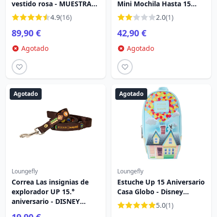
vestido rosa - MUESTRA
Mini Mochila Hasta 15
DE DISNEY HAUTE
Aniversario Dug Cosplay -
4.9
(16)
2.0
(1)
COUTURE
DISNEY LOUNGEFLY
89,90 €
42,90 €
Agotado
Agotado
Agotado
Agotado
Loungefly
Loungefly
Correa Las insignias de
Estuche Up 15 Aniversario
explorador UP 15.°
Casa Globo - Disney
aniversario - DISNEY
Loungefly
5.0
(1)
LOUNGEFLY