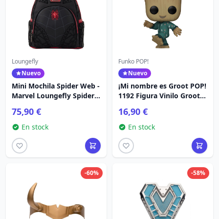
Loungefly
Funko POP!
Nuevo
Nuevo
Mini Mochila Spider Web -
¡Mi nombre es Groot POP!
Marvel Loungefly Spider-
1192 Figura Vinilo Groot
Man
PJs (bailando) 9 cm
75,90 €
16,90 €
En stock
En stock
-60%
-58%