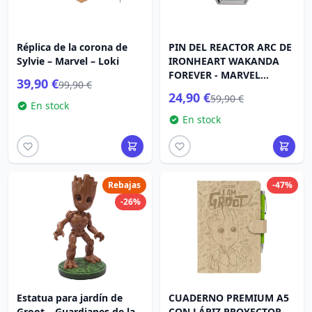
Réplica de la corona de
PIN DEL REACTOR ARC DE
Sylvie – Marvel – Loki
IRONHEART WAKANDA
FOREVER - MARVEL
39,90 €
99,90 €
PANTERA NEGRA
24,90 €
59,90 €
En stock
En stock
Rebajas
-47%
-26%
Estatua para jardín de
CUADERNO PREMIUM A5
Groot – Guardianes de la
CON LÁPIZ PROYECTOR