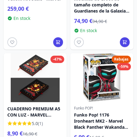
tamaño completo de
259,00 €
Guardianes de la Galaxia
de Loungefly
En stock
74,90 €
94,90 €
En stock
-47%
Rebajas
-59%
Funko POP!
CUADERNO PREMIUM A5
CON LUZ - MARVEL
Funko Pop! 1176
DEADPOOL
Ironheart MK2 - Marvel
5.0
(1)
Black Panther Wakanda
8,90 €
Forever
16,90 €