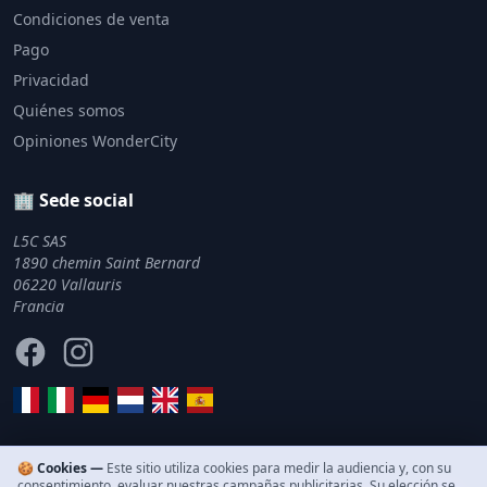
Condiciones de venta
Pago
Privacidad
Quiénes somos
Opiniones WonderCity
🏢 Sede social
L5C SAS
1890 chemin Saint Bernard
06220 Vallauris
Francia
Facebook
Instagram
🍪 Cookies —
Este sitio utiliza cookies para medir la audiencia y, con su
consentimiento, evaluar nuestras campañas publicitarias. Su elección se