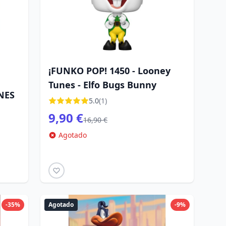
¡FUNKO POP! 1450 - Looney
Tunes - Elfo Bugs Bunny
NES
5.0
(1)
9,90 €
16,90 €
Agotado
-35%
Agotado
-9%