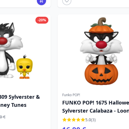
-20%
Funko POP!
09 Sylverster &
FUNKO POP! 1675 Halloween
oney Tunes
Sylverster Calabaza - Loo
0 €
Tunes
5.0
(3)