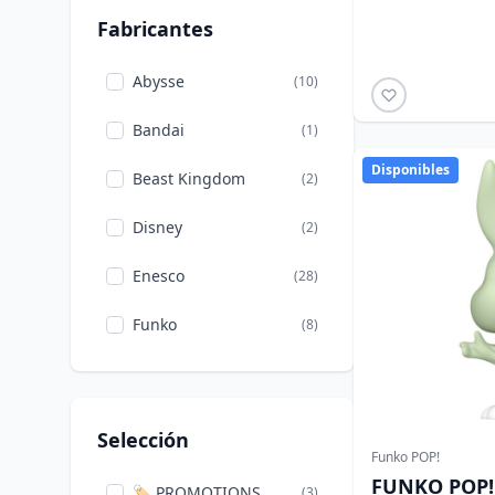
Fabricantes
Abysse
(10)
Bandai
(1)
Disponibles
Beast Kingdom
(2)
Disney
(2)
Enesco
(28)
Funko
(8)
Iron Studios
(3)
Jada Toys
(2)
Selección
Funko POP!
Loungefly
(9)
FUNKO POP!
🏷️ PROMOTIONS
(3)