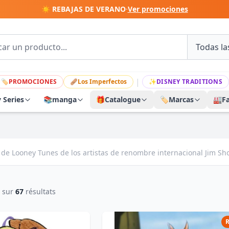
☀️ REBAJAS DE VERANO
·
Ver promociones
|
🏷
PROMOCIONES
🩹
Los Imperfectos
✨
DISNEY TRADITIONS
y Series
📚
manga
🎁
Catalogue
🏷️
Marcas
🏭
F
de Looney Tunes de los artistas de renombre internacional Jim Sho
sur
67
résultats
R