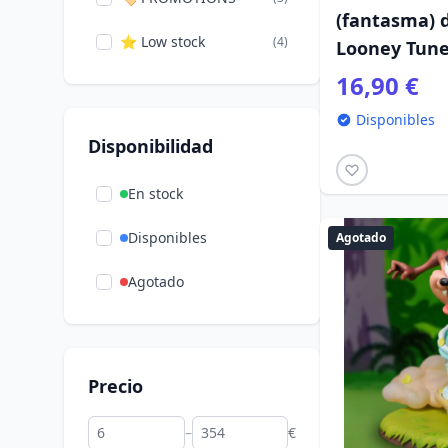
(fantasma) 
Pyramid International
(2)
⭐ Low stock
(4)
Looney Tun
16,90 €
Disponibles
Disponibilidad
En stock
Disponibles
Agotado
Agotado
Precio
–
€