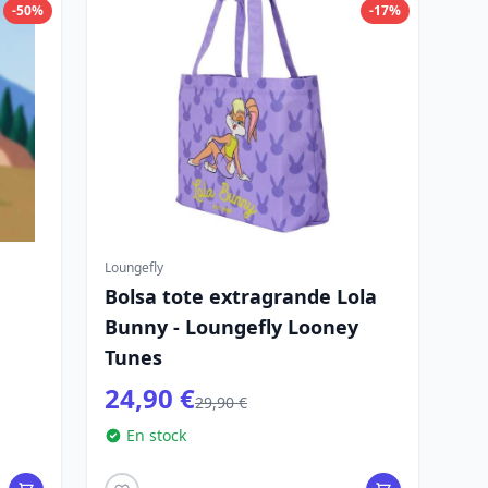
-50%
-17%
Loungefly
Bolsa tote extragrande Lola
Bunny - Loungefly Looney
Tunes
24,90 €
29,90 €
En stock