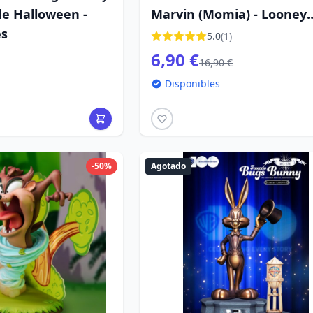
de Halloween -
Marvin (Momia) - Looney
es
Tunes
5.0
(1)
6,90 €
16,90 €
Disponibles
-50%
Agotado