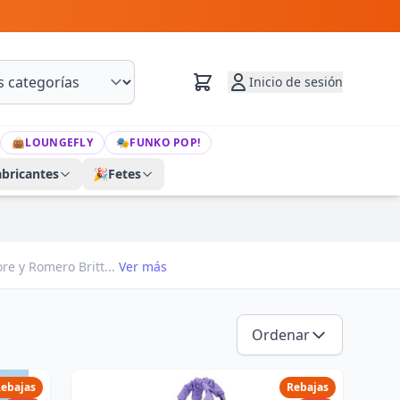
Inicio de sesión
👜
LOUNGEFLY
🎭
FUNKO POP!
abricantes
🎉
Fetes
re y Romero Britt...
Ver más
Ordenar
ebajas
Rebajas