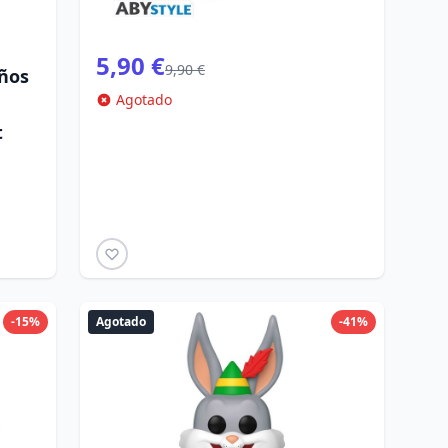
5,90 €
9,90 €
ños
Agotado
t
-15%
Agotado
-41%