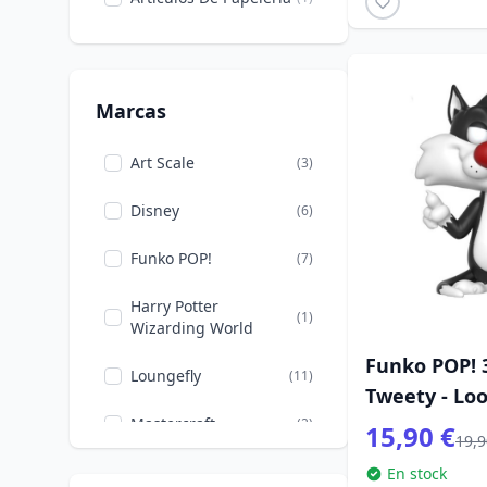
Marcas
Art Scale
(3)
Disney
(6)
Funko POP!
(7)
Harry Potter
(1)
Wizarding World
Funko POP! 3
Loungefly
(11)
Tweety - Lo
Mastercraft
(2)
15,90 €
19,9
Mini Egg Attack
(1)
En stock