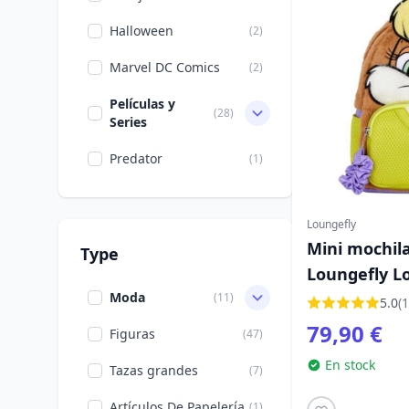
Halloween
(2)
Marvel DC Comics
(2)
Películas y
(28)
Series
Predator
(1)
Loungefly
Mini mochila
Type
Loungefly L
Moda
(11)
5.0
(1
79,90 €
Figuras
(47)
En stock
Tazas grandes
(7)
Artículos De Papelería
(1)