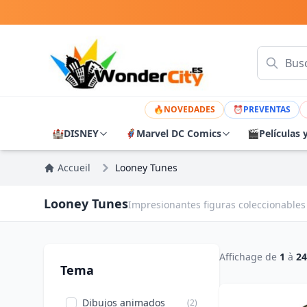
🔥
NOVEDADES
⏰
PREVENTAS
🏰
DISNEY
🦸
Marvel DC Comics
🎬
Películas 
Accueil
Looney Tunes
Looney Tunes
Impresionantes figuras coleccionables 
Affichage de
1
à
24
Tema
Dibujos animados
(2)