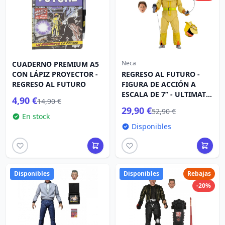
Neca
CUADERNO PREMIUM A5
CON LÁPIZ PROYECTOR -
REGRESO AL FUTURO -
REGRESO AL FUTURO
FIGURA DE ACCIÓN A
ESCALA DE 7” - ULTIMATE
4,90 €
14,90 €
TALES FROM SPACE
29,90 €
52,90 €
MARTY (CAJA 6)
En stock
Disponibles
Disponibles
Disponibles
Rebajas
-20%