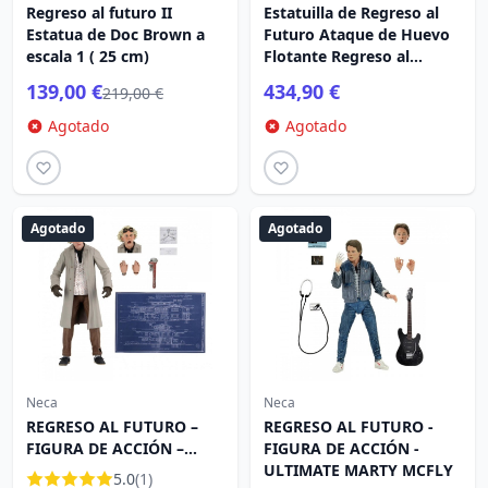
Regreso al futuro II
Estatuilla de Regreso al
Estatua de Doc Brown a
Futuro Ataque de Huevo
escala 1 ( 25 cm)
Flotante Regreso al
Futuro II DeLorean
139,00 €
434,90 €
219,00 €
Versión Deluxe heo
Exclusiva UE 20 cm
Agotado
Agotado
Agotado
Agotado
Neca
Neca
REGRESO AL FUTURO –
REGRESO AL FUTURO -
FIGURA DE ACCIÓN –
FIGURA DE ACCIÓN -
ULTIMATE DOC BROWN
ULTIMATE MARTY MCFLY
5.0
(1)