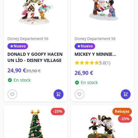
Disney Departement 56
Disney Departement 56
Nuevo
Nuevo
DONALD Y GOOFY HACEN
MICKEY Y MINNIE
UN LÍO - DISNEY VILLAGE
COMPARTEN UN
5.0
(1)
CHOCOLATE - DISNEY
24,90 €
39,90 €
26,90 €
VILLAGE
En stock
En stock
-25%
Rebajas
-25%