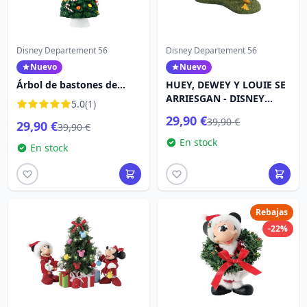
Disney Departement 56
Disney Departement 56
Nuevo
Nuevo
Árbol de bastones de
HUEY, DEWEY Y LOUIE SE
caramelo de Mickey -
ARRIESGAN - DISNEY
5.0
(1)
Disney D56
VILLAGE
29,90 €
39,90 €
29,90 €
39,90 €
En stock
En stock
Rebajas
-22%