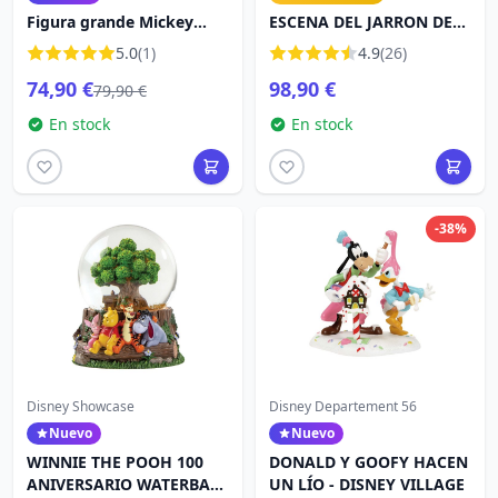
Figura grande Mickey
ESCENA DEL JARRON DE
Mouse - Disney Britto
HÉRCULES - DISNEY
5.0
(1)
4.9
(26)
TRADITIONS
74,90 €
98,90 €
79,90 €
En stock
En stock
-38%
Disney Showcase
Disney Departement 56
Nuevo
Nuevo
WINNIE THE POOH 100
DONALD Y GOOFY HACEN
ANIVERSARIO WATERBALL
UN LÍO - DISNEY VILLAGE