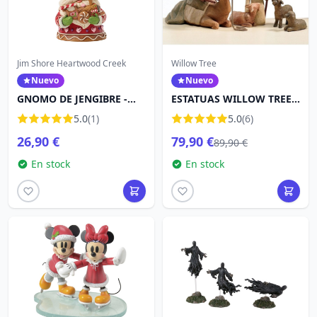
Jim Shore Heartwood Creek
Willow Tree
Nuevo
Nuevo
GNOMO DE JENGIBRE -
ESTATUAS WILLOW TREE
HEARTWOOD CREEK
PASTOR Y SUS ANIMALES
5.0
(1)
5.0
(6)
26,90 €
79,90 €
89,90 €
En stock
En stock