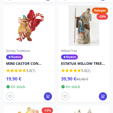
Rebajas
-20%
Disney Traditions
Willow Tree
Nuevo
Nuevo
MINI CASTOR CON
ESTATUA WILLOW TREE
BASTÓN DE CARAMELO -
LA SAGRADA FAMILIA
5.0
(7)
5.0
(2)
DISNEY TRADITIONS
19,90 €
39,90 €
49,90 €
En stock
En stock
-12%