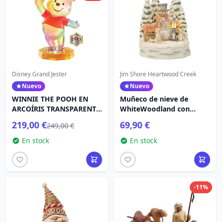
Disney Grand Jester
Jim Shore Heartwood Creek
Nuevo
Nuevo
WINNIE THE POOH EN
Muñeco de nieve de
ARCOÍRIS TRANSPARENTE
WhiteWoodland con
- DISNEY GRAND JESTER
bosque - Heartwood
219,00 €
69,90 €
249,00 €
Creek
En stock
En stock
-11%