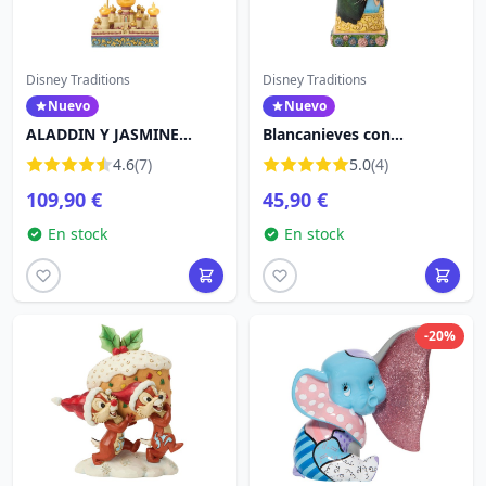
Disney Traditions
Disney Traditions
Nuevo
Nuevo
ALADDIN Y JASMINE
Blancanieves con
VOLANDO SOBRE
manzana – Vestido con
4.6
(7)
5.0
(4)
AGRABAH - DISNEY
escena – Disney Traditions
109,90 €
45,90 €
TRADITIONS
En stock
En stock
-20%