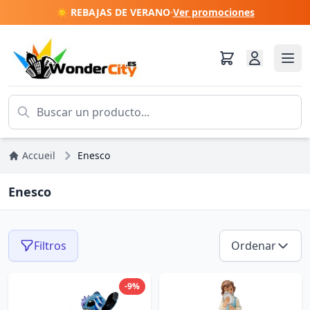
☀️ REBAJAS DE VERANO
·
Ver promociones
Accueil
Enesco
Enesco
Filtros
Ordenar
-9%