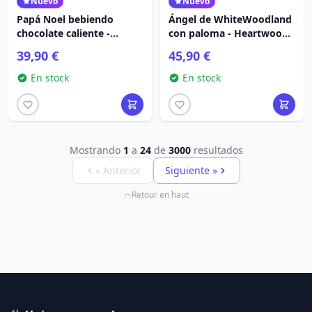
Nuevo
Nuevo
Papá Noel bebiendo
Ángel de WhiteWoodland
chocolate caliente -
con paloma - Heartwood
Heartwood Creek
Creek
39,90 €
45,90 €
En stock
En stock
Mostrando
1
a
24
de
3000
resultados
« Anterior
Siguiente »
Retour en haut