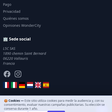
Pago
Privacidad
Quiénes somos
Opiniones WonderCity
🏢 Sede social
L5C SAS
1890 chemin Saint Bernard
06220 Vallauris
Francia
Facebook
Instagram
🍪 Cookies —
Este sitio utiliza cookies para medir la audiencia y, con su
consentimiento, evaluar nuestras campañas publicitarias. Su elección se
© 2011–2026 WonderCity. Todos los derechos reservados.
conserva durante 1 año.