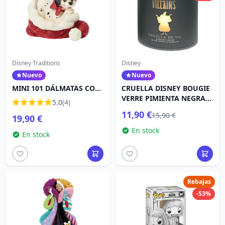
Disney Traditions
Disney
Nuevo
Nuevo
MINI 101 DÁLMATAS CON
CRUELLA DISNEY BOUGIE
GORRO DE PAPÁ NOEL -
VERRE PIMIENTA NEGRA Y
5.0
(4)
DISNEY TRADITIONS
DEDALERA
11,90 €
15,90 €
19,90 €
En stock
En stock
Rebajas
-53%