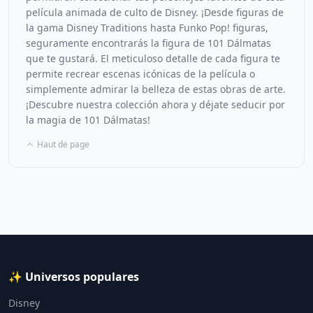
película animada de culto de Disney. ¡Desde figuras de
la gama Disney Traditions hasta Funko Pop! figuras,
seguramente encontrarás la figura de 101 Dálmatas
que te gustará. El meticuloso detalle de cada figura te
permite recrear escenas icónicas de la película o
simplemente admirar la belleza de estas obras de arte.
¡Descubre nuestra colección ahora y déjate seducir por
la magia de 101 Dálmatas!
Haut de page
✨ Universos populares
Disney