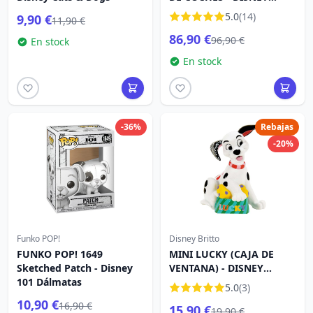
TRADITIONS
5.0
(14)
9,90 €
11,90 €
86,90 €
96,90 €
En stock
En stock
-36%
Rebajas
-20%
Funko POP!
Disney Britto
FUNKO POP! 1649
MINI LUCKY (CAJA DE
Sketched Patch - Disney
VENTANA) - DISNEY
101 Dálmatas
BRITTO
5.0
(3)
10,90 €
16,90 €
15,90 €
19,90 €