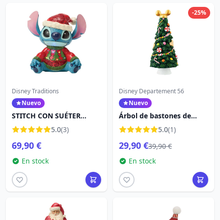
-25%
Disney Traditions
Disney Departement 56
Nuevo
Nuevo
STITCH CON SUÉTER
Árbol de bastones de
NAVIDAD (LED) - DISNEY
caramelo de Mickey -
5.0
(3)
5.0
(1)
TRADITIONS
Disney D56
69,90 €
29,90 €
39,90 €
En stock
En stock