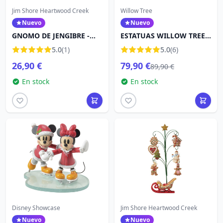
Jim Shore Heartwood Creek
Willow Tree
Nuevo
Nuevo
GNOMO DE JENGIBRE -
ESTATUAS WILLOW TREE
HEARTWOOD CREEK
PASTOR Y SUS ANIMALES
5.0
(1)
5.0
(6)
26,90 €
79,90 €
89,90 €
En stock
En stock
Disney Showcase
Jim Shore Heartwood Creek
Nuevo
Nuevo