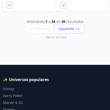
Mostrando
1
a
24
de
35
resultados
« Anterior
Siguiente »
Retour en haut
✨ Universos populares
Disney
Harry Potter
Marvel & DC
Snoopy