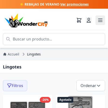
☀️ REBAJAS DE VERANO
·
Ver promociones
Accueil
Lingotes
Lingotes
Filtros
Ordenar
-26%
Agotado